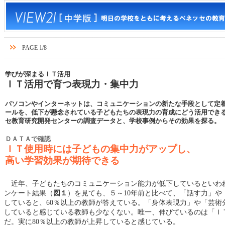
PAGE 1/8
学びが深まるＩＴ活用
ＩＴ活用で育つ表現力・集中力
パソコンやインターネットは、コミュニケーションの新たな手段として定
ールを、低下が懸念されている子どもたちの表現力の育成にどう活用でき
セ教育研究開発センターの調査データと、学校事例からその効果を探る。
ＤＡＴＡで確認
ＩＴ使用時には子どもの集中力がアップし、
高い学習効果が期待できる
近年、子どもたちのコミュニケーション能力が低下しているといわ
ンケート結果（
図１
）を見ても、５～10年前と比べて、「話す力」や
していると、60％以上の教師が答えている。「身体表現力」や「芸術
していると感じている教師も少なくない。唯一、伸びているのは「Ｉ
だ。実に80％以上の教師が上昇していると感じている。