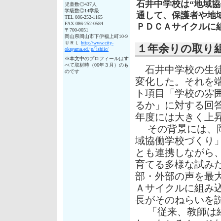
石井中学校は“地域
児童数◎437人
学級数◎14学級
通して、保護者や地
TEL 086-252-1165
FAX 086-252-0584
ＰＤＣＡサイクルに
〒700-0051
岡山県岡山市下伊福上町10-9
ＵＲＬ
http://www.city-
１年余りの取り
okayama.ed.jp/‾ishiic/
※本文中のプロフィールはす
べて取材時（06年３月）のも
石井中学校の生徒
のです
変化した。それを
ト項目「学校の雰
るか」に対する回答
年度には大きく上
その背景には、岡
域協働学校づくり
とも連携しながら
育てる多様な試み
部・外部の声を最
Ａサイクルに組み
長がそのねらいを
「従来、教師は経