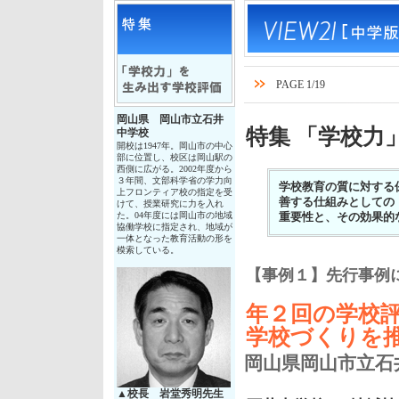
PAGE 1/19
岡山県 岡山市立石井
特集 「学校力
中学校
開校は1947年。岡山市の中心
部に位置し、校区は岡山駅の
西側に広がる。2002年度から
３年間、文部科学省の学力向
学校教育の質に対する
上フロンティア校の指定を受
善する仕組みとしての
けて、授業研究に力を入れ
た。04年度には岡山市の地域
重要性と、その効果的
協働学校に指定され、地域が
一体となった教育活動の形を
模索している。
【事例１】先行事例
年２回の学校
学校づくりを
岡山県岡山市立石
▲校長 岩堂秀明先生