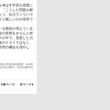
を伸ばす学習を授業に
、「こうした問題を解
ょう。自力でノウハウ
より難しいのが現実で
いる教師が増えている
徒の実態をきちんと把
スの中で、意図した力
販のテストではなく、
作問の機会を増やし
的な学習到達度調査。2000年
。第1回は読解力、第2回は数学的