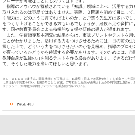
プローチが可能なことにも気づくはずです。
指導のノウハウが蓄積されている「知識」領域に比べ、活用する力
取り入れるのは容易ではありません。実際、Ｂ問題を初めて目にして
く能力は、どのように育てればよいのか」と戸惑う先生方は多いでし
をつくり上げることができる方もいるでしょうが、経験不足や多忙に
す。国や教育委員会による積極的な支援や研修の導入が望まれます。
また、学習指導基本調査の結果からは、市販プリントやテストを用
ことがわかりました。活用する力をつけさせるためには、目の前の生
握した上で、どういう力をつけさせたいのかを見極め、指導のプロセ
が育っているかどうかを確認する必要があります。そのためには、市
教師自身が生徒の力を測るテストを作る必要があります。できるだけ
て、そうした能力を磨いてほしいと思います。
※１
ＯＥＣＤ（経済協力開発機構）が実施する、15歳児（日本では高校1年生）を対象とした国際
に第1回の本調査を行い、以後3年ごとに実施。07年12月に結果が発表された2006年調査は第3回
リテラシー、第3回は科学的リテラシーを重点的に調べている。
PAGE 4/18