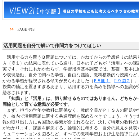
PAGE 4/18
活用問題を自分で解いて作問力をつけてほしい
活用する力を問うＢ問題については、かねてからの予想通りの結果
Ａ（
※１
）の結果に表れている通り、日本の子どもが「活用」への課
実です。それにもかかわらず、学習指導基本調査では、基礎・基本に
や表現活動、自分で調べる学習、自由な議論、教科横断的な授業など
かわる学習が軽視される傾向が見られました（
P.８図１
、
P.９図２
）。
授業の軸足を置きすぎるあまり、活用する力を高める指導への意識が
懸念されます。
「知識」と「活用」は、切り離せるものではありません。どちらか
両輪として育てる意識が必要です
。
まず、担当の学年や教科に関係なく、教師全員がＰＩＳＡの問題や
き、校内で活用問題に関する共通理解を深めるべきでしょう。そうす
報の取り出し方にも国語の要素が含まれるなど、決して特定の教科だ
がわかります。課題を解決する、論理的に考える、自分の意見を発表
ミュニケーションを図るなど、すべての教科学習および生活指導にお