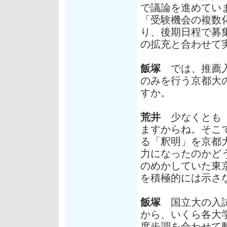
で議論を進めてい
「受験機会の複数
り、後期日程で募
の拡充と合わせて
飯塚
では、推薦入
のみを行う京都大
すか。
荒井
少なくとも「
ますからね。そこ
る「釈明」を京都
力になったのかど
のめかしていた東
を積極的には示さ
飯塚
国立大の入試
から、いくら各大
度歩調を合わせて