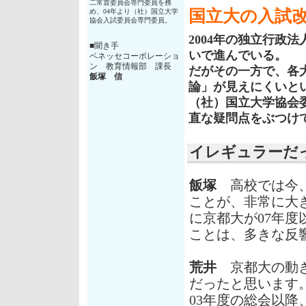
二常置委員会専門委員を務
国立大の入試
め、04年より（社）国立大学
協会入試委員会専門委員。
2004年の独立行政
■聞き手
いで進んでいる。
ベネッセコーポレーショ
ン 教育情報部 課長
だがその一方で、各
飯塚 信
論」が見えにくいと
（社）国立大学協会
直な疑問点をぶつけ
イレギュラーだ
飯塚
高校では今、
ことが、非常に大き
に京都大が07年
ことは、多きな反
荒井
京都大の動き
だったと思います
03年度の総会以