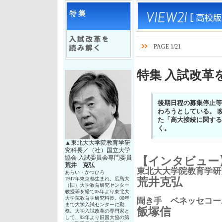
PAGE 1/21
特集 入試改革
後期日程の募集停止等
わろうとしている。 
た「高大接続に関する
く。
▲東北大大学院教育学研
究科長／（社）国立大学
協会 入試委員会専門委員
【インタビュー
荒井 克弘
東北大大学院教育学研
あらい・かつひろ
荒井克弘
1947年東京都生まれ。広島大
（旧）大学教育研究センター
教授等を経て05年より東北大
大学院教育学研究科長。00年
聞き手 ベネッセコー
まで大学入試センターに勤
飯塚信
務。大学入試改革の専門家と
して、93年より旧国大協の第