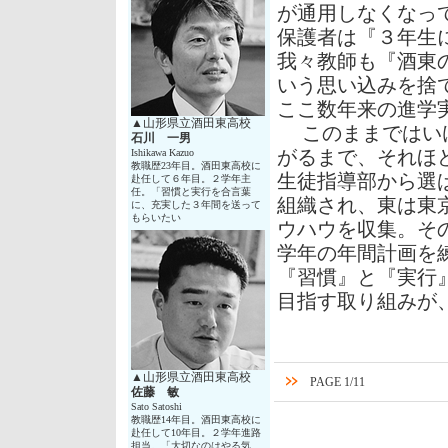
が通用しなくなっ
保護者は『３年生
我々教師も『酒東
いう思い込みを捨
ここ数年来の進学
▲山形県立酒田東高校
このままではいけ
石川 一男
Ishikawa Kazuo
がるまで、それほ
教職歴23年目。酒田東高校に
生徒指導部から選
赴任して６年目。２学年主
任。「習慣と実行を合言葉
組織され、東は東
に、充実した３年間を送って
もらいたい
ウハウを収集。その
学年の年間計画を
『習慣』と『実行
目指す取り組みが
▲山形県立酒田東高校
PAGE 1/11
佐藤 敏
Sato Satoshi
教職歴14年目。酒田東高校に
赴任して10年目。２学年進路
担当。「大切なのはやる気、