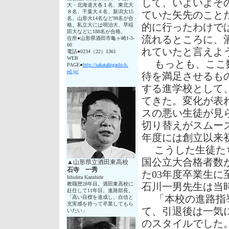
して、いよいよそ
大・北海道大各１名、東北大
８名、千葉大４名、新潟大15
ていた矢先のこと
名、山形大14名など98名が合
格。私立大には明治大、早稲
的に行ったわけで
田大などに188名が合格。
流れるところに、
住所●山形県酒田市亀ヶ崎1-3-
60
れていたと言えよ
電話●0234（22）1361
WEB
もっとも、ここ数
PAGE●
http://sakatahigashi-h.
ed.jp/
待を満足させるも
する進学校として、
てきた。変化が表
スの悪い生徒が見
切り替えがスムー
年度には創立以来
こうした生徒たち
国公立大合格者数が
▲山形県立酒田東高校
石寺 一秀
た03年度卒業生に
Ishidera Kazuhide
教職歴28年目。酒田東高校に
石川一男先生は当
赴任して11年目。進路部長。
「本校の進路指導
「高い目標を達成し、自信と
充実感を持って卒業してもら
て、引退後は一気
いたい」
のスタイルでした