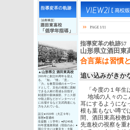
PAGE 1/11
指導変革の軌跡57
山形県立酒田東
合言葉は習慣
▲
山形県立 酒田東高校
追い込みがきか
2005年に創立85周年を迎え
る。「知」「情」「意」
「力」を教育目標のキーワー
ドとして、文化の発展に貢献
「今度の１年生は
できる人材の育成を目指す。
剣道部や新体操部、テニス部
地域の人々のこん
や陸上部などがインターハイ
耳にするようにな
に出場するなど文武両道にも
力を入れている。
根も葉もない噂で
設立●1920年（大正９年）
間、酒田東高校教
形態●普通科
生徒数（１学年）●約240名
先進校の視察を重
05年度進路実績（現役のみ）●
国公立大には東京大・大阪