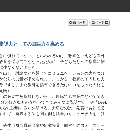
指導力としての国語力を高める
とに慣れていない」といわれるのは、教師といえども例外
教育を受けてこなかったために、子どもたちへの指導に難
に少なくないようだ。
き出し、討論などを通じてコミュニケーションの力をつけ
かなりの力量が求められます。しかし、教師のそうした力
分ですし、また教師を指導できるだけの力をもった人材も
元氏）
上の必要性を指摘しながら、現段階でも授業のなかででき
自分の好きなものを持ってきてみんなに説明する）や
「Book
んなに説明する）を挙げる。大切なのは、発表のあとで必
すれば、発表する側も聞く側も語彙力やスピーチ力をつけ
、先生自身も職員会議や研究授業、同僚とのコミュニケー