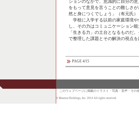
ションのなかで、意識的に自分の意
をもって意見を言うことの難しさが
然と身につくでしょう」（有元氏）
学校に入学する以前の家庭環境や
し、その力はコミュニケーション能
「生きる力」の土台となるものだ。
で整理した課題とその解決の視点を
PAGE 4/15
このウェブページに掲載のイラスト・写真・音声・その他
© Benesse Holdings, Inc. 2014 All rights reserved.