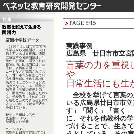
PAGE 5/15
宮園小学校データ
実践事例
1990年に廿日市市立宮内
小学校から分離開校。人口
広島県 廿日市市立宮
約９万人の廿日市市の西部
に位置する宮園地区は、85
年から計画的に開発された
言葉の力を重視
住宅団地。団地内には、公
民館、多目的公園、テニス
や
コートなどが完備されてお
り、廿日市市が目指してい
る生涯学習の推進や地域住
日常生活にも生
民のコミュニケーションの
拠点となっている。学校と
保護者・地域の連携も強
く、開校の年に発足したPTA
全校を挙げて言葉の
は、学校教育に主体的に取
り組むことのできる優良PTA
いる広島県廿日市市立
として94年に文部大臣表彰
を受けている。
す」「聞く」「書く」
校長／平田はつみ先生
に、それを他教科の学
児童数／342人
学級数／14学級
づけることで、生きて
〒738-0035
広島県廿日市市宮園1丁目1-