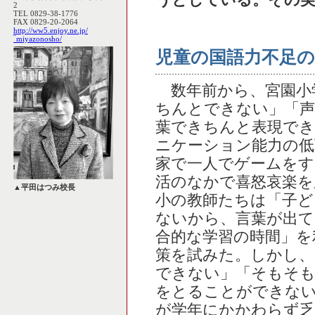
うとしている。その実
2
TEL 0829-38-1776
FAX 0829-20-2064
http://ww5.enjoy.ne.jp/
‾miyazonosho/
児童の国語力不足の
数年前から、宮園小
ちんとできない」「声
葉できちんと表現でき
ニケーション能力の低
家で一人でゲームをす
活のなかで喜怒哀楽を
▲平田はつみ校長
小の教師たちは「子ど
ないから、言葉が出て
合的な学習の時間」を
策を試みた。しかし、
できない」「そもそも
をとることができな
が学年にかかわらず