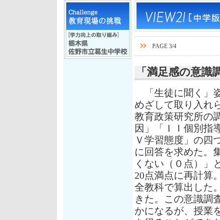
PAGE 3/4
「満足感の意識
「生徒に聞く」姿
めざして取り入れ
教育政策研究所の
因」「ＩＩ個別指
Ｖ学習態度」の四
に回答を求めた。
くない（０点）」
20点満点に再計算
全教科で算出した
きた。この意識調
かになるが、授業