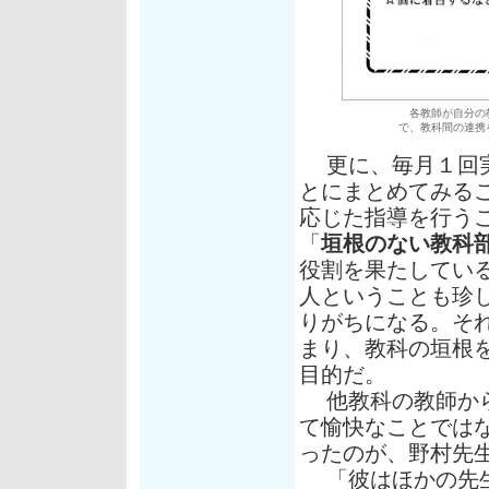
各教師が自分の教
で、教科間の連携
更に、毎月１回実
とにまとめてみる
応じた指導を行う
「
垣根のない教科
役割を果たしてい
人ということも珍
りがちになる。そ
まり、教科の垣根
目的だ。
他教科の教師から
て愉快なことでは
ったのが、野村先
「彼はほかの先生