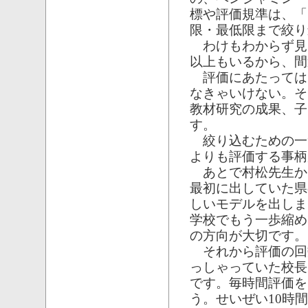
標や評価規準は、「
限・最低限まで絞り
わけもわからず見
以上もいるから、間
評価にあたっては
なきゃいけない。そ
教材研究の成果、子
す。
絞り込むための一
よりも評価する事柄
あとで村松先生か
最初に出していた県
しいモデルを出しま
学校でもう一歩縮め
の方向が大切です。
それから評価の回
っしゃっていた校長
です。毎時間評価を
う。せいぜい10時