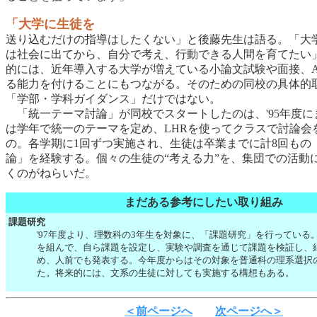
「大学に生徒を
送り込むだけの指導はしたくない」と後藤先生は語る。「大
は社会に出てから、自分で考え、行動できる人間を育てたい
的には、近年導入する大学が増えている小論文試験や面接、
る能力を付けることにもつながる。そのための同校の具体的
「学部・学科ガイダンス」だけではない。
「統一テーマ討論」が同校でスタートしたのは、'95年度に
は学年で統一のテーマを定め、LHRを使ってクラスで討論会
の。各学期に1回ずつ実施され、生徒は卒業までに計8回もの
論」を経験する。個々の生徒の“考える力”を、集団での活動
くのがねらいだ。
まだある参考にしたい取り組み
課題研究
'97年度より、理数科の3年生を対象に、「課題研究」を行っている
を組んで、自ら課題を設定し、実験や調査を通じて課題を検証し、
め、人前でも発表する。今年度からはその対象を普通科の理系選択
た。将来的には、文系の生徒に対しても実施する構想もある。
＜前ページへ
次ページへ＞