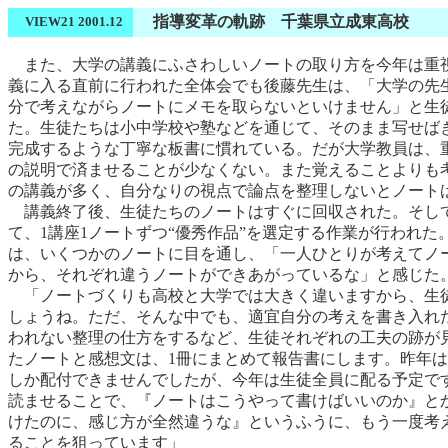
指導変革の軌跡 千葉県立成東高校
VIEW21 2001.12
また、大学の講義にふさわしいノートの取り方を今年は重
義に入る直前に行われた全体会でも後藤先生は、「大学の先
分で考えながらノートにメモを取らないといけません」と生
た。生徒たちは小中学校や塾などを通じて、そのまま写せば
完成するような丁寧な板書に慣れている。だが大学教員は、
の説明で済ませることが少なくない。また覚えることよりも
の講義が多く、自分なりの視点で論点を整理しないとノート
講義終了後、生徒たちのノートはすぐに回収された。そし
て、1講座1ノートずつ“優秀作品”を選定する作業が行われた
は、いくつかのノートに目を通し、「一人ひとりが考えてノ
から、それぞれ違うノートができあがっているな」と感じた
「ノートづくりも高校と大学では大きく違いますから、生
しょうね。ただ、そんな中でも、適宜自分の考えを書き入れ
われない整理の仕方をするなど、生徒それぞれの工夫の跡が
たノートと感想文は、1冊にまとめて報告書にします。昨年は
しか配付できませんでしたが、今年は生徒全員に配る予定で
読ませることで、『ノートはこうやって書けばいいのか』と
けたのに、感じ方が全然違うな』というふうに、もう一度考
ることを狙っています」