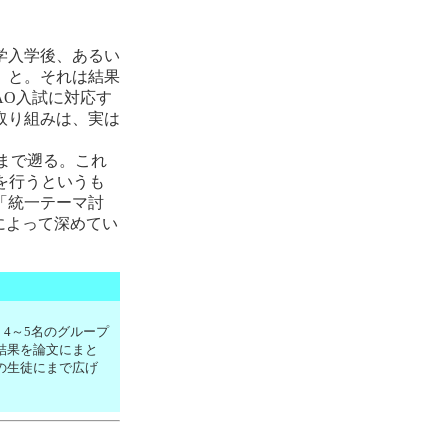
学入学後、あるい
」と。それは結果
AO入試に対応す
取り組みは、実は
まで遡る。これ
を行うというも
「統一テーマ討
によって深めてい
。4～5名のグループ
結果を論文にまと
の生徒にまで広げ