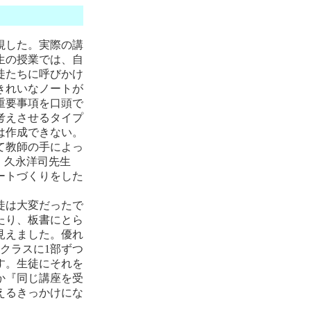
視した。実際の講
生の授業では、自
徒たちに呼びかけ
きれいなノートが
重要事項を口頭で
考えさせるタイプ
は作成できない。
て教師の手によっ
。久永洋司先生
ートづくりをした
。
徒は大変だったで
たり、板書にとら
見えました。優れ
クラスに1部ずつ
す。生徒にそれを
か『同じ講座を受
えるきっかけにな