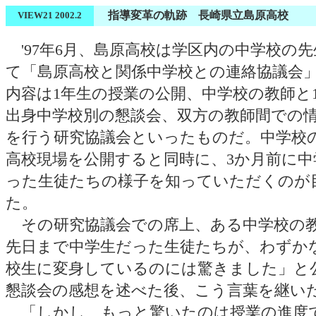
指導変革の軌跡 長崎県立島原高校
VIEW21 2002.2
'97年6月、島原高校は学区内の中学校の
て「島原高校と関係中学校との連絡協議会
内容は1年生の授業の公開、中学校の教師と
出身中学校別の懇談会、双方の教師間での
を行う研究協議会といったものだ。中学校
高校現場を公開すると同時に、3か月前に中
った生徒たちの様子を知っていただくのが
た。
その研究協議会での席上、ある中学校の
先日まで中学生だった生徒たちが、わずか
校生に変身しているのには驚きました」と
懇談会の感想を述べた後、こう言葉を継い
「しかし、もっと驚いたのは授業の進度