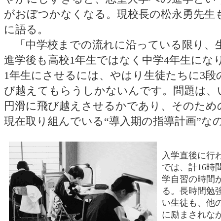
がおぼつかなくなる。現校長の松永勇先生
に語る。
「中学校までの流れに沿っている限り、
進学後も高校1年生ではなく中学4年生にな
1年生にさせるには、やはり生徒たちに3段
び越えてもらうしかないんです。問題は、
円滑に飛び越えさせるかであり、そのため
現在取り組んでいる“導入期の指導計画”な
入学直後に行
では、計16時
学自習の時間
る。長時間勉
い生徒も、他
に励まされな