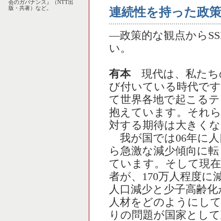
会のガバナンス』（NTT出
版・共著）など。
連続性を持った政策
―政策的な観点からS
い。
有本
現代は、私たち
び付いている時代です
て世界各地で起こるテ
抱えています。それら
対する期待は大きくな
我が国では06年に人口
ら急激な減少傾向に転
ています。そして現在
者が、170万人程度
人口減少と少子高齢化
人材をどのようにして
りの問題が国家として