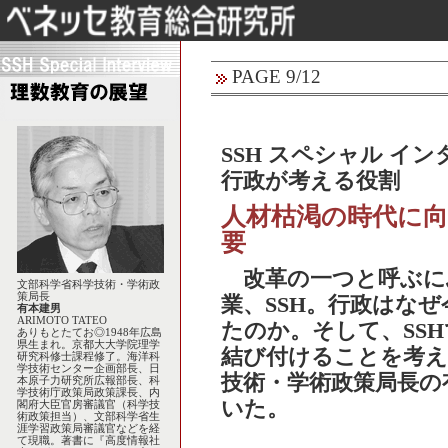
PAGE 9/12
SSH スペシャル インタビ
行政が考える役割
人材枯渇の時代に
要
改革の一つと呼ぶに
文部科学省科学技術・学術政
策局長
業、SSH。行政はな
有本建男
ARIMOTO TATEO
たのか。そして、SS
ありもとたてお◎1948年広島
県生まれ。京都大大学院理学
結び付けることを考え
研究科修士課程修了。海洋科
学技術センター企画部長、日
技術・学術政策局長の
本原子力研究所広報部長、科
学技術庁政策局政策課長、内
いた。
閣府大臣官房審議官（科学技
術政策担当）、文部科学省生
涯学習政策局審議官などを経
て現職。著書に『高度情報社