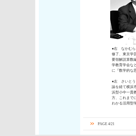
●右 なかむ
修了、東京学
要領解説算数
学教育学会な
に『数学的な
●左 さいと
諭を経て横浜
浜型小中一貫
方、これまでに
わかる活用型
PAGE 4/21