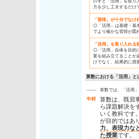
のずと「活用」を取り
方を少し工夫するだけ
「習得」が十分でなけ
◎「活用」は基礎・基
でより確かな習得が図
「活用」を取り入れる
◎「活用」自体を目的
業を組み立てることが
けでなく、結果的に授
算数における「活用」と
――
算数では、「活用」
中村
算数は、既習
ら課題解決を
いく教科です
が目的ではあ
力、表現力な
た授業
です。