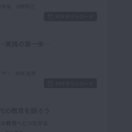
教育長 池野和己
PDFダウンロード
─実践の第一歩―
、
ザー 妹尾 昌俊
PDFダウンロード
代の教育を語ろう
代の教育へとつながる