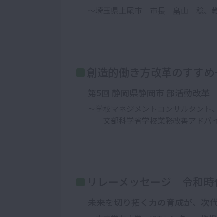
～埼玉県上尾市 市長 畠山 稔、
創造的働き方改革のすすめ
第5回 静岡県静岡市 部活動改革
～学校マネジメントコンサルタント
文部科学省学校業務改善アドバイ
リレーメッセージ 令和時
未来を切り拓く力の育成が、次