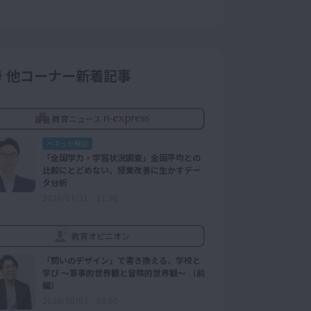
他コーナー新着記事
教育ニュース
ベネッセ解説
「全国学力・学習状況調査」全国平均との
比較にとどめない、授業改善に生かすデー
タ分析
2026/07/31 11:30
教育オピニオン
「問いのデザイン」で書き換える、学校と
学び ～軍事的世界観と冒険的世界観～ （前
編）
2026/08/03 09:00