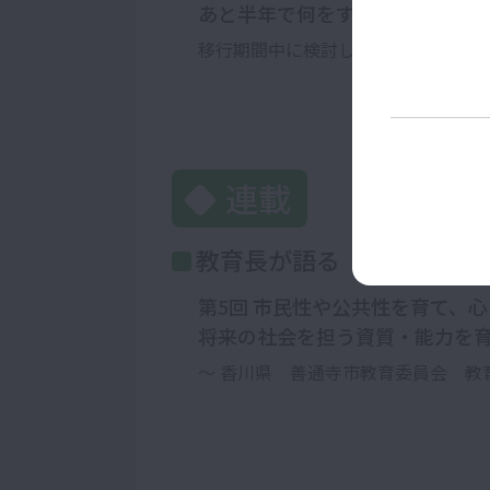
あと半年で何をすべき？小学校
移行期間中に検討したい研修計画と
連載
教育長が語る Leader's V
第5回 市民性や公共性を育て、
将来の社会を担う資質・能力を
～ 香川県 善通寺市教育委員会 教