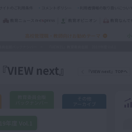
サイトのご利用条件
コメントポリシー
利用者情報の取り扱いについ
教育ニュース
教育オピニオン
教育なんで
高校管理職・教師向けお勧めテーマ
小
委員会版バックナンバー
『VIEW21』教育委員会版 2019年度 Vol.1
IEW next』
『VIEW next』TOPへ
教育委員会版
その他
バックナンバー
アーカイブ
年度 Vol.1