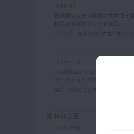
【事例４】
日課表の工夫で教員の主体性を
特色ある学校づくりを実践
～大分県 豊後高田市立香々地小学
【リポート】
『VIEW21』がカリキュラム・
ワークショップを開催
実践！対話やエビデンスを基に、課
特別企画
【特別企画】