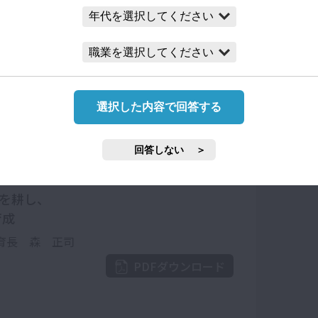
英語
実践のヒント
PDFダウンロード
選択した内容で回答する
回答しない
iew
心を耕し、
育成
育長 森 正司
PDFダウンロード