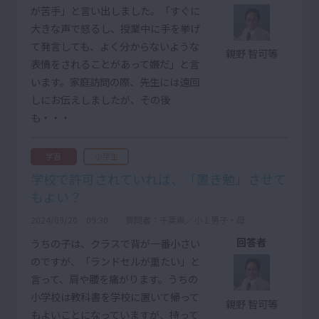
が苦手」と言い出しました。「すぐに
大きな声で怒るし、授業中に手を挙げ
て発言しても、よく分からないような
親野 智可等
表情をされることがあって嫌だ」と言
います。家庭訪問の際、先生には遠回
しにお伝えしましたが、その後
も・・・
学習
小学生
学校で許可されていれば、「置き勉」させて
もよい？
2024/09/20 09:30
質問者：千葉県／小１男子・母
回答者
うちの子は、クラスで背が一番小さい
のですが、「ランドセルが重たい」と
言って、肩や腰を痛がります。うちの
小学校は教科書を学校に置いて帰って
親野 智可等
もよいことになっていますが、持って