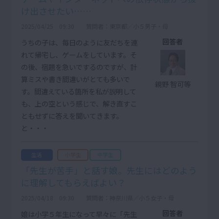
け出させたい……
2025/04/25 09:30
質問者：東京都／小５男子・母
回答者
うちの子は、毎日のように友だちを連
れて帰宅し、ゲームをしています。そ
の後、宿題を急いでするのですが、計
算ミスや書き間違いがとても多いで
親野 智可等
す。間違えている箇所を私が説明して
も、上の空という感じで、解き直すこ
ともせずに答えを聞いてきます。
と・・・
生活
小学生
中学生
「先生が苦手」と話す娘。先生にはどのよう
に理解してもらえばよい？
2025/04/18 09:30
質問者：神奈川県／小５女子・母
回答者
娘は小学５年生になって早々に「先生