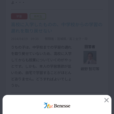
よ・・・
学習
高校生
高校に入学したものの、中学校からの学習の
遅れを取り戻せない
2024/04/19 09:30
質問者：宮城県／高１女子・母
回答者
うちの子は、中学校までの学習の遅れ
を取り戻せていないため、高校に入学
してからも授業についていくのがやっ
とです。しかも、本人の学習意欲が低
親野 智可等
いため、自宅で学習することがほとん
どありません。どうすればよいでしょ
うか。
…
1
2
5