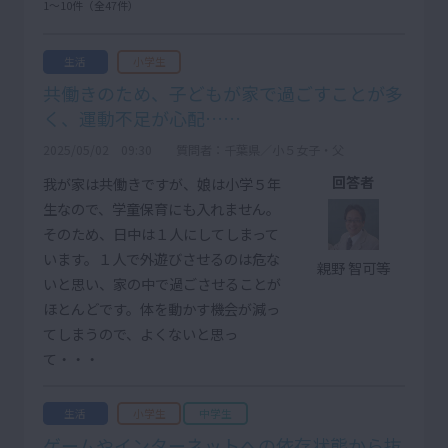
1〜10件（全47件）
生活
小学生
共働きのため、子どもが家で過ごすことが多
く、運動不足が心配……
2025/05/02 09:30
質問者：千葉県／小５女子・父
回答者
我が家は共働きですが、娘は小学５年
生なので、学童保育にも入れません。
そのため、日中は１人にしてしまって
います。１人で外遊びさせるのは危な
親野 智可等
いと思い、家の中で過ごさせることが
ほとんどです。体を動かす機会が減っ
てしまうので、よくないと思っ
て・・・
生活
小学生
中学生
ゲームやインターネットへの依存状態から抜