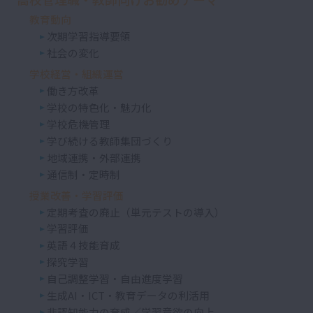
教育動向
次期学習指導要領
社会の変化
学校経営・組織運営
働き方改革
学校の特色化・魅力化
学校危機管理
学び続ける教師集団づくり
地域連携・外部連携
通信制・定時制
授業改善・学習評価
定期考査の廃止（単元テストの導入）
学習評価
英語４技能育成
探究学習
自己調整学習・自由進度学習
生成AI・ICT・教育データの利活用
非認知能力の育成／学習意欲の向上