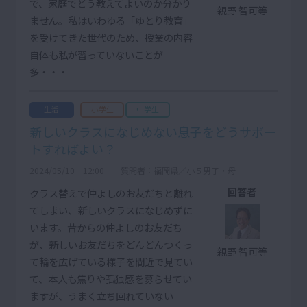
で、家庭でどう教えてよいのか分かり
親野 智可等
ません。私はいわゆる「ゆとり教育」
を受けてきた世代のため、授業の内容
自体も私が習っていないことが
多・・・
生活
小学生
中学生
新しいクラスになじめない息子をどうサポー
トすればよい？
2024/05/10 12:00
質問者：福岡県／小５男子・母
回答者
クラス替えで仲よしのお友だちと離れ
てしまい、新しいクラスになじめずに
います。昔からの仲よしのお友だち
が、新しいお友だちをどんどんつくっ
親野 智可等
て輪を広げている様子を間近で見てい
て、本人も焦りや孤独感を募らせてい
ますが、うまく立ち回れていない