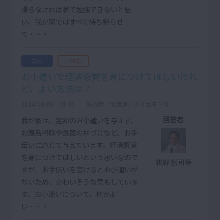
帰らなければ家で勉強できないと思
い、我が家ではすべて持ち帰らせ
て・・・
生活
小学生
お小遣いで経済感覚を身につけてほしいけれ
ど、よい方法は？
2024/08/09 09:30
質問者：北海道／小３女子・母
回答者
我が家は、定額のお小遣いを与えず、
お風呂掃除や食器の片づけなど、お手
伝いに応じて与えています。経済感覚
を身につけてほしいという思いなので
親野 智可等
すが、お手伝いを怠けるとお小遣いが
ないため、かわいそうな気もしていま
す。お小遣いについて、何かよ
い・・・