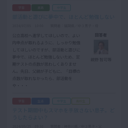
学習
進路
中学生
部活動と遊びに夢中で、ほとんど勉強しない
2024/07/05 10:00
質問者：福岡県／中３男子・母
回答者
公立高校へ進学してほしいので、よい
内申点が取れるように、しっかり勉強
してほしいのですが、部活動と遊びに
夢中で、ほとんど勉強しないため、定
親野 智可等
期テストの点数が思わしくありませ
ん。先日、父親が子どもに、「目標の
点数が取れなかったら、部活動を
や・・・
学習
生活
中学生
高校生
テスト期間中もスマホを手放さない息子。ど
うしたらよい？
2024/05/25 09:30
質問者：神奈川県／中３男子・父