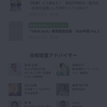
【特集】どう進める？ 高校の特色化・魅力化
─生徒を主語にした学校づくりに向けて
2026/07/21 08:30
教育委員会版バックナンバー
『VIEW next』教育委員会版 2026年度 Vol.２
2026/07/15 09:30
当相談室アドバイザー
高濱 正伸
加藤紀子
花まる学習会代表
教育情報サイト「リセ
NPO法人子育て応援隊
マム」編集長
むぎぐみ理事長
出口治明
親野 智可等
立命館アジア太平洋大
教育評論家
学 名誉教授
原 晋
Tomy
青山学院大学 陸上競技
精神科医