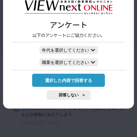
（執筆協力： 神田有希子）
アンケート
お悩み応募はココをクリック
以下のアンケートにご協力ください。
教育なんでも相談室
アクセスランキング
選択した内容で回答する
日間
週間
月間
回答しない
学習意欲の低い我が子。お金をかけて通塾させること
1
などが無駄に思えてしまう
2024/01/19 09:30