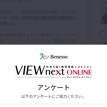
ょうか」と語った。
先生は、「『総合的な探究の時間』で行った
入れ、生徒に
探究学習と教科学習の関連性に
説明した。
分の経験を踏まえて、一般的なイメージとは
長がミドルリーダーだった頃、周囲を巻き込
を推進したが、舟越校長が異動すると取り組
験を踏まえ、管理職に就いた高校では、思い
した。
ると、その教員も周りの教員も成長していく
リーダーの形があってもよいと思います」
ンバーが主体的に動けるように支える、いわ
アンケート
にも通じそうですね」と、ミドルリーダーの
以下のアンケートにご協力ください。