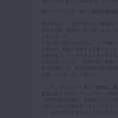
次のアクションにつなげる“フィー
続いて小村センター長は、
探究学習の成
酒井先生は、「生徒が自分から積極的に
様々な活動に積極的に取り組むようにな
じると述べた。
それに梨子田先生も同意し、「『物静か
た変化が、教員が実感する成果としては
舟越校長は、ペーパーテストや大学入試
とも大きいとして、「探究学習に意識が
学力を伸ばした、総合型選抜や学校推薦
も響いていました」と語った。
ここで、小村センター長は「
教育は、教
ぎている
のではないでしょうか」と問題
「探究学習の結果は、評価者によって評
の前の人から評価を受けることがすべて
に、生徒は探究学習を通じて気づけるの