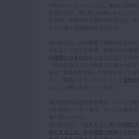
今回のトークライブでは、事前に探究的
を受け付け、特に関心の高いトピックに
中学校・高等学校の酒井淳平先生が、新
くりに関する話題提供を行った。
酒井先生は、前の著書『探究的な学びの
られることなどを発信。読者からの感想
の課題になるのはチームづくり
だと気付
「探究学習は１人の教員では進められず
ます。教員が学び合って学校を作ってき
り、『探究』をキーワードとして
生徒や
い
という願いを持っています」
酒井先生の話題提供を受け、ベネッセ教
小村俊平センター長は、チームの要とな
者に問いかけた。
酒井先生は、「
ミドルリーダーの役割は
形にすること、その過程で教員一人ひと