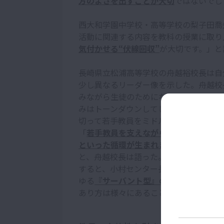
方のよさを出すことが大切
ではないでし
西大和学園中学校・高等学校の梨子田喬
活動に関連する内容を教科の授業に取り
気付かせる“伏線回収”
が大切です。」と
長崎県立松浦高等学校の舟越裕校長は自
少し異なるリーダー像を示した。舟越校
みながら生徒のためになると思ったこと
みはトーンダウンしてしまった。その経
切って若手教員をミドルリーダーに指名
「
若手教員を支えながら取り組みを進め
といった循環が生まれました。
そうした
と、舟越校長は語った。
すると、小村センター長は、「ほかのメ
ゆる
『サーバント型』のリーダーシップ
あり方は様々にあることを示唆した。