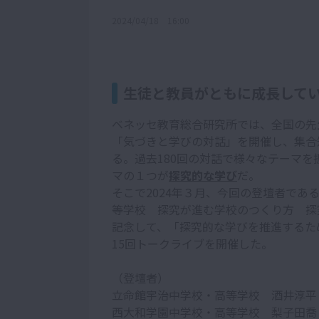
2024/04/18 16:00
生徒と教員がともに成長して
ベネッセ教育総合研究所では、全国の先
「気づきと学びの対話」を開催し、集合
る。過去180回の対話で様々なテーマ
マの１つが
探究的な学び
だ。
そこで2024年３月、今回の登壇者であ
等学校 探究が進む学校のつくり方 探
記念して、「探究的な学びを推進するた
15回トークライブを開催した。
（登壇者）
立命館宇治中学校・高等学校 酒井淳平
西大和学園中学校・高等学校 梨子田喬