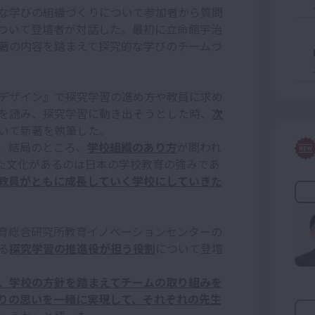
な学びの組織づくりについて参加者から質問
ついて登壇者が対話した。最初に立命館宇治
著の内容を踏まえて探究的な学びのチームづ
デザイン』で探究学習の進め方や教員に求め
を読み、探究学習に動き出そうとした時、
次
いて新著を執筆した。
、結局のところ、
学校組織のあり方
が問われ
た文化があるのは日本の学校教育の強みであ
教員がともに成長していく学校にしていきた
育総合研究所教育イノベーションセンターの
る
探究学習の推進役が担う役割
について登壇
、学校の方針を踏まえてチームの取り組みを
りの思いを一緒に実現して、それぞれの先生