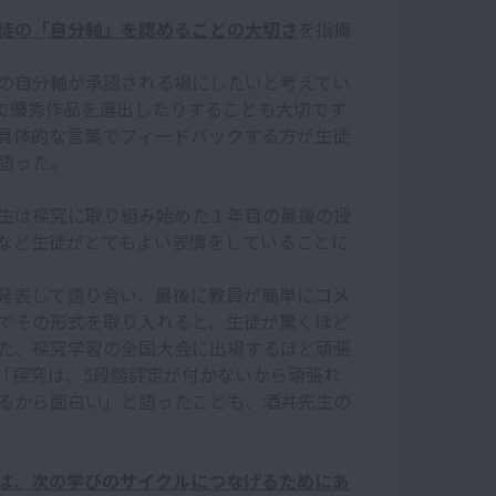
徒の「自分軸」を認めることの大切さ
を指摘
の自分軸が承認される場にしたいと考えてい
で優秀作品を選出したりすることも大切です
具体的な言葉でフィードバックする方が生徒
語った。
生は探究に取り組み始めた１年目の最後の授
など生徒がとてもよい表情をしていることに
発表して語り合い、最後に教員が簡単にコメ
でその形式を取り入れると、生徒が驚くほど
た、探究学習の全国大会に出場するほど頑張
「探究は、5段階評定が付かないから頑張れ
るから面白い」と語ったことも、酒井先生の
は、次の学びのサイクルにつなげるためにあ