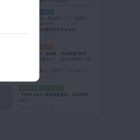
学校教育情報誌『VIEW next』
ウェブオリジナル記事
新世代toi-time 第14回テーマ「生成AIと
どう向き合うべきか」
問い「生成AIは教育を変えるのか」
2026/07/28 08:00
高校版バックナンバー
『VIEW next』高校版 2026年度7月号
【特集】どう進める？ 高校の特色化・魅
力化
─生徒を主語にした学校づくりに向けて
2026/07/21 08:30
教育委員会版バックナンバー
『VIEW next』教育委員会版 2026年度
Vol.２
2026/07/15 09:30