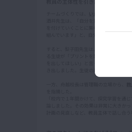
教員の主体性を引き出す仕組みづく
チームづくりでは、
いかに他の教員を巻
酒井先生は、「自分を変えられても、他
を付けていくことに集中し、結果的に他
組んでいます」と、自分の考えを述べた
すると、梨子田先生は、「探究学習はク
る生徒が「プリントを配ってやれ」だけ
を出してほしい」と言ってきたので，そ
き出しました。生徒の声をうまく拾うこ
一方、舟越校長は管理職の立場から、
教
を指摘した。
「校内で１年間かけて、探究学習を通じ
論しました。その効果は非常に大きかっ
計画の見直しなど、教員主体で話し合う