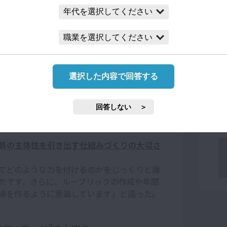
りを
き込むか
も課題になりやすい。
人を変えることは難しいですから、生徒に力
の先生を巻き込めればよいという思いで取り
。
選択した内容で回答する
ラスによる温度差がでがちです。たまたまあ
ではなく「担任の先生の言葉でしっかり問い
れを学年会で伝えて担任の先生方の協力を引
回答しない
とが大事だと思います」と答えた。
員の主体性を引き出す仕組みづくりの大切さ
てどのような力を付けるのかをじっくりと議
たです。さらに、ルーブリックの作成や年間
場を作るように意識しています」と語った。