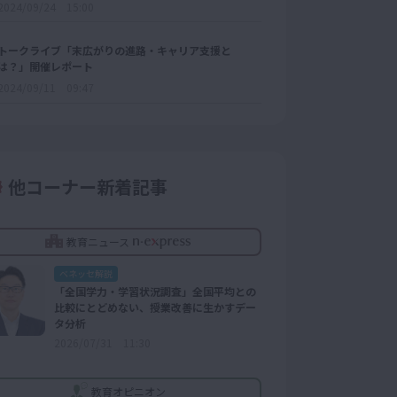
2024/09/24 15:00
トークライブ「末広がりの進路・キャリア支援と
は？」開催レポート
2024/09/11 09:47
他コーナー新着記事
教育ニュース
ベネッセ解説
「全国学力・学習状況調査」全国平均との
比較にとどめない、授業改善に生かすデー
タ分析
2026/07/31 11:30
教育オピニオン