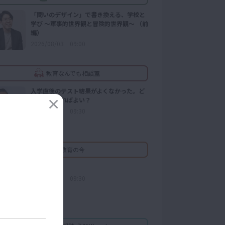
「問いのデザイン」で書き換える、学校と
学び ～軍事的世界観と冒険的世界観～ （前
編）
2026/08/03 09:00
教育なんでも相談室
入学直後のテスト結果がよくなかった。ど
う声をかければよい？
2026/03/27 09:30
教育の今
CBT
2025/08/30 09:30