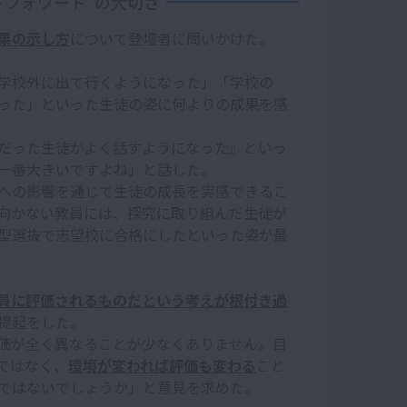
ドフォワード”の大切さ
果の示し方
について登壇者に問いかけた。
学校外に出て行くようになった」「学校の
った」といった生徒の姿に何よりの成果を感
だった生徒がよく話すようになった』といっ
一番大きいですよね」と話した。
への影響を通じて生徒の成長を実感できるこ
向かない教員には、探究に取り組んだ生徒が
型選抜で志望校に合格にしたといった姿が最
員に評価されるものだという考えが根付き過
提起をした。
価が全く異なることが少なくありません。目
ではなく、
環境が変われば評価も変わる
こと
ではないでしょうか」と意見を求めた。