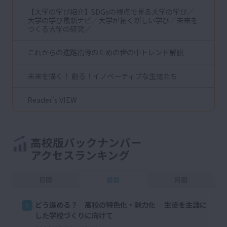
【大学の学び紹介】SDGsの視点で見る大学の学び／
大学の学び最新ナビ／大学が拓く新しい学び／未来を
つくる大学の研究／
これからの進路指導のための世の中トレンド解説
未来を描く！ 創る！イノベーティブな生徒たち
Reader's VIEW
高校版バックナンバー
アクセスランキング
日間
週間
月間
どう進める？ 高校の特色化・魅力化 ─生徒を主語に
1
した学校づくりに向けて