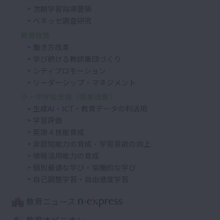
次期学習指導要領
ベネッセ調査研究
教育政策
働き方改革
学び続ける教師集団づくり
シティプロモーション
リーダーシップ・マネジメント
小・中学校支援（授業改善）
生成AI・ICT・教育データの利活用
学習評価
英語４技能育成
非認知能力の育成・学習意欲の向上
情報活用能力の育成
個別最適な学び・協働的な学び
自己調整学習・自由進度学習
教育ニュース
教育オピニオン