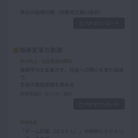
単元の指導計画（京都市立堀川高校）
PDFダウンロード
指導変革の軌跡
学力向上・社会意識の醸成
基礎学力を定着させ、社会への関心を育む指導
で、
生徒の進路意識を高める
宮城県涌谷（わくや）高校
PDFダウンロード
学校改革
「チーム初富（はつとん）」の精神とミドルリ