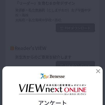
「リーダー」を育む６か年デザイン
東京都・私立豊島岡（としまがおか）女子学園中学
校・高校
大阪府・私立高槻中学校・高校
PDFダウンロード
Reader's VIEW
先生方からのご意見を紹介します
PDFダウンロード
教師を育てた言葉たち
「先生自らが継続する姿を示せ!」
アンケート
北海道岩見沢農業高校 熊谷孝宏