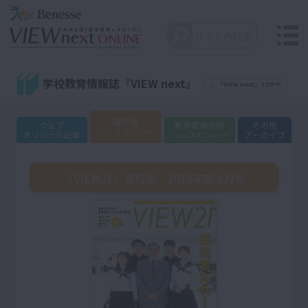
学校教育情報誌『VIEW next』
『VIEW next』TOPへ
高校版
ウェブ
教育委員会版
その他
バックナンバー
オリジナル記事
バックナンバー
アーカイブ
『VIEW21』高校版 2018年度 8月号