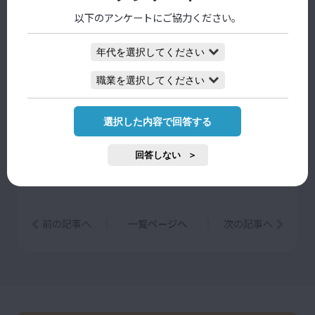
PDFダウンロード
以下のアンケートにご協力ください。
おすすめ関連情報
教育フォーカス│新課程における新し
選択した内容で回答する
い学びとは│[第3回]自ら考える思考
力を育むために大切なこと[1/4]｜ベ
ネッセ総合教育研究所
回答しない
前の記事へ
一覧ページへ
次の記事へ