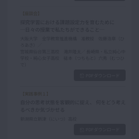
【座談会】
探究学習における課題設定力を育むために
─日々の授業で私たちができること─
大阪大学 全学教育推進機構 准教授 佐藤浩章（ひ
ろあき）／
宮城県仙台第三高校 滝井隆太／ 長崎県・私立純心中
学校・純心女子高校 槌本（つちもと）六秀（むつひ
で）
PDFダウンロード
【実践事例１】
自分の思考状態を客観的に捉え、 何をどう考え
るべきか気づかせる
新潟県立新津（にいつ）高校
PDFダウンロード