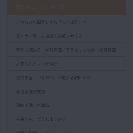
高校版 コーナー別一覧
「やらされ探究」から「マイ探究」へ！
高×大・専・社接続の視点で考える
事例で深める！学習評価／そうだったのか！学習評価
大学入試トレンド解説
探究学習 つながり、伴走する教師たち
新進路選択支援
追跡！働き方改革
先生なら、どうしますか？
改良！指導ツール ビフォーアフター