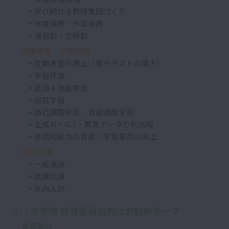
学び続ける教師集団づくり
地域連携・外部連携
通信制・定時制
授業改善・学習評価
定期考査の廃止（単元テストの導入）
学習評価
英語４技能育成
探究学習
自己調整学習・自由進度学習
生成AI・ICT・教育データの利活用
非認知能力の育成／学習意欲の向上
進路指導
一般選抜
就職指導
年内入試
小・中学校 教育委員会向けお勧めテーマ
教育動向