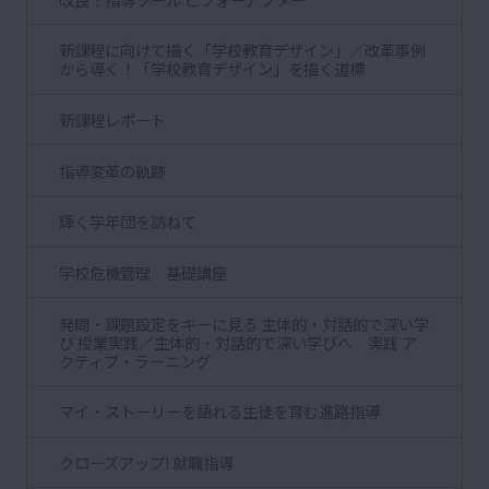
新課程に向けて描く「学校教育デザイン」／改革事例
から導く！「学校教育デザイン」を描く道標
新課程レポート
指導変革の軌跡
輝く学年団を訪ねて
学校危機管理 基礎講座
発問・課題設定をキーに見る 主体的・対話的で深い学
び 授業実践／主体的・対話的で深い学びへ 実践 ア
クティブ・ラーニング
マイ・ストーリーを語れる生徒を育む進路指導
クローズアップ! 就職指導