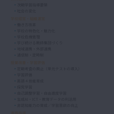
次期学習指導要領
社会の変化
学校経営・組織運営
働き方改革
学校の特色化・魅力化
学校危機管理
学び続ける教師集団づくり
地域連携・外部連携
通信制・定時制
授業改善・学習評価
定期考査の廃止（単元テストの導入）
学習評価
英語４技能育成
探究学習
自己調整学習・自由進度学習
生成AI・ICT・教育データの利活用
非認知能力の育成／学習意欲の向上
進路指導