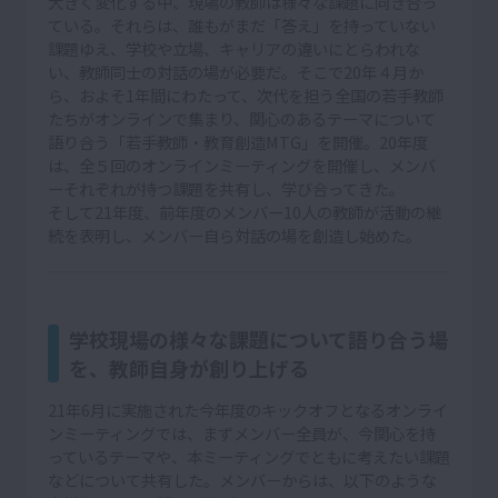
大きく変化する中、現場の教師は様々な課題に向き合っ
ている。それらは、誰もがまだ「答え」を持っていない
課題ゆえ、学校や立場、キャリアの違いにとらわれな
い、教師同士の対話の場が必要だ。そこで20年４月か
ら、およそ1年間にわたって、次代を担う全国の若手教師
たちがオンラインで集まり、関心のあるテーマについて
語り合う「若手教師・教育創造MTG」を開催。20年度
は、全５回のオンラインミーティングを開催し、メンバ
ーそれぞれが持つ課題を共有し、学び合ってきた。
そして21年度、前年度のメンバー10人の教師が活動の継
続を表明し、メンバー自ら対話の場を創造し始めた。
学校現場の様々な課題について語り合う場
を、教師自身が創り上げる
21年6月に実施された今年度のキックオフとなるオンライ
ンミーティングでは、まずメンバー全員が、今関心を持
っているテーマや、本ミーティングでともに考えたい課題
などについて共有した。メンバーからは、以下のような