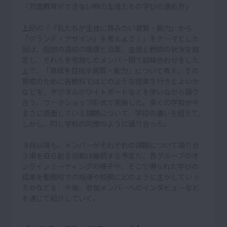
「対面教育ができない時の生徒たちの学びの進め方」
上記の「『私たちが生徒に育みたい資質・能力』から
『グランド・デザイン』を考えよう！」をテーマとした
回は、仮想の高校の環境と沿革、生徒と教師の状況を設
定し、それらを参加したメンバー間で目線合わせをした
上で、「育成を目指す資質・能力」について考え、その
育成のために各教科ではどのような授業を行うとよいか
などを、デジタルホワイトボードなどを使いながら語り
合う、ワークショップ形式で実施した。多くの学校が今
まさに直面している課題について、学校の違いを超えて、
しかし、同じ学校の同僚のように語り合った。
９月以降も、メンバーがそれぞれの課題について語り合
う場を自ら創る活動は継続する予定だ。各グループのオ
ンラインミーティングの様子や、そこで得られた学びの
成果を勤務校での指導や校務にどのように生かしていっ
たかなどを、今後、参加メンバーへのインタビューなど
を通じて紹介していく。