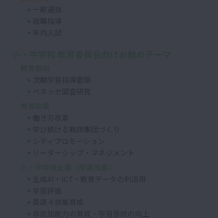
一般選抜
就職指導
年内入試
小・中学校 教育委員会向けお勧めテーマ
教育動向
次期学習指導要領
ベネッセ調査研究
教育政策
働き方改革
学び続ける教師集団づくり
シティプロモーション
リーダーシップ・マネジメント
小・中学校支援（授業改善）
生成AI・ICT・教育データの利活用
学習評価
英語４技能育成
非認知能力の育成・学習意欲の向上