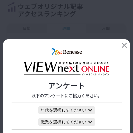
ウェブオリジナル記事
アクセスランキング
日間
週間
月間
単位・単位制の仕組み
1
2026/07/21 08:30
【数学】「なぜ、そうなるのか」と 考えたくなる「問
2
い」を 生徒に投げかけ続ける
2026/07/21 08:30
アンケート
以下のアンケートにご協力ください。
【英語】自己調整しながら学ぶ授業を通じて、生徒に
3
対話力や自己表現力を育む
2026/07/21 08:30
問い「生成AIは教育を変えるのか」
4