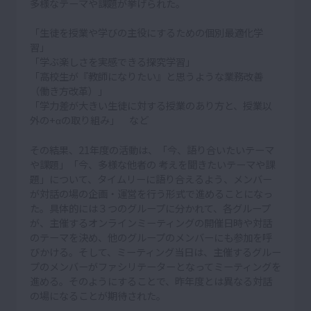
多様なテーマや課題が挙げられた。
「生徒を授業や学びの主役にするための個別最適化学
習」
「学ぶ楽しさを実感できる探究学習」
「高校生が『教師になりたい』と思うような業務改善
（働き方改革）」
「学力差が大きい生徒に対する授業のあり方と、授業以
外の+αの取り組み」 など
その結果、21年度の活動は、「今、語り合いたいテーマ
や課題」「今、多様な他者の 考えを聞きたいテーマや課
題」について、タイムリーに語り合えるよう、メンバー
が対話の場の企画・運営を行う形式で進めることになっ
た。具体的には３つのグループに分かれて、各グループ
が、主催するオンラインミーティングの開催日時や対話
のテーマを決め、他のグループのメンバーにも参加を呼
びかける。そして、ミーティング当日は、主催するグルー
プのメンバーがファシリテーターとなってミーティングを
進める。そのようにすることで、昨年度とは異なる対話
の場になることが期待された。