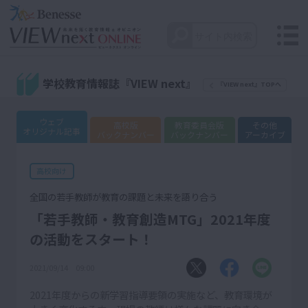
学校教育情報誌『VIEW next』
『VIEW next』TOPへ
ウェブ
高校版
教育委員会版
その他
オリジナル記事
バックナンバー
バックナンバー
アーカイブ
高校向け
全国の若手教師が教育の課題と未来を語り合う
「若手教師・教育創造MTG」2021年度
の活動をスタート！
2021/09/14 09:00
2021年度からの新学習指導要領の実施など、教育環境が