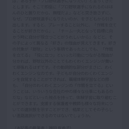
ば、ある子が「プロ野球選手になりたい」と言ってきた
とします。そこで即座に「プロ野球選手になれるのはほ
んのひと握りだから、無理だよ」などと突き放さずに、
なぜ、プロ野球選手になりたいのか、を子どもから引き
出します。すると、プレーすること以外に、「作戦を立て
ることが好きだから」、「チーム一丸となって目標に向
かう時に自分が役立つことがうれしいから」などと、そ
の子によって異なる「好き」の理由が見えてきます。好き
の対象が「野球」という事柄であったとしても、「作戦
を立てる」「役に立つ」といった行動につながる理由が
分かれば、野球以外のことでもわくわくエンジンが働い
て頑張れるはずです。その動詞的な部分がまさに、わく
わくエンジンなのです。子どもが自分のわくわくエンジ
ンを自覚することができれば、職場体験学習などの際
も、「自分のわくわくエンジンの『作戦を立てる』とい
うことは、いろいろな会社の中の様々な仕事にもあるの
だな」などといった視点を持って、体験学習に取り組むこ
とができます。支援する保護者や教師も様々な将来につ
いての選択肢を示すことができ、結果としてその子らし
い進路選択ができるのではないでしょうか。
（本記事の執筆者：神田 有希子）