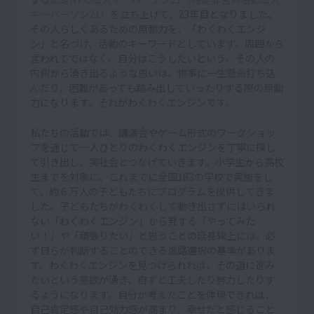
キーパーソン21）
を立ち上げて、23年目となりました。
その人らしくあるための原動力を、「わくわくエンジ
ン」と名づけ、活動のキーワードとしています。周囲から
言われてではなく、自分はこうしたいという、その人の
内側から湧き出るような思いは、物事に一生懸命打ち込
んだり、困難があっても踏み出していったりする際の原動
力になります。それがわくわくエンジンです。
私たちの活動では、講演会やゲーム形式のワークショッ
プを通じて一人ひとりのわくわくエンジンを丁寧に探し
て引き出し、実社会とつなげていきます。小学生から高校
生までを対象に、これまでに全国183の学校で実施をし
て、約６万人の子どもたちにプログラムを提供してきま
した。子どもたちがわくわくして動き出さずにはいられ
ない「わくわくエンジン」から発する「やってみた
い！」や「頑張りたい」と思うことの延長線上には、必
ず自らが判断することのできる進路選択の基準がありま
す。わくわくエンジンを見つけられれば、その道に進み
たいという意欲が湧き、自ずと工夫したり努力したりす
るようになります。自分が考えたことを体現できれば、
自己肯定感や自己効力感が高まり、幸せだと感じること