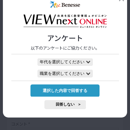
アンケート
3
11
4
0
新たな気づき
役立った
人に勧めたい
コメント
以下のアンケートにご協力ください。
コメントを書く
選択した内容で回答する
コメントを残す
コメント投稿は承認制となっております。
回答しない
投稿内容によっては掲載されないこともございますので、あら
かじめご了承ください。
コメント
*