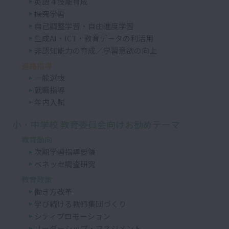
英語４技能育成
探究学習
自己調整学習・自由進度学習
生成AI・ICT・教育データの利活用
非認知能力の育成／学習意欲の向上
進路指導
一般選抜
就職指導
年内入試
小・中学校 教育委員会向けお勧めテーマ
教育動向
次期学習指導要領
ベネッセ調査研究
教育政策
働き方改革
学び続ける教師集団づくり
シティプロモーション
リーダーシップ・マネジメント