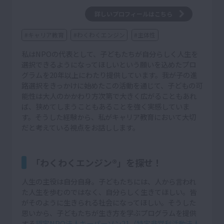
詳しいプロフィールはこちら
#キャリア教育
#わくわくエンジン
#主体性
私はNPOの代表として、子どもたちが自分らしく人生を
選択できるようになってほしいという願いを込めたプロ
グラムを20年以上にわたり提供しています。我が子の進
路選択をきっかけに始めたこの活動を通じて、子どもの可
能性は大人のかかわり方次第で大きく広がることもあれ
ば、狭めてしまうこともあることを強く実感していま
す。そうした経験から、私がキャリア教育において大切
だと考えている視点をお話しします。
「わくわくエンジン®」を探せ！
人生の主役は自分自身。子どもたちには、人から言われ
た人生を歩むのではなく、自分らしく生きてほしい。皆
がそのように生きられる社会になってほしい。そうした
思いから、子どもたちが生き方を学ぶプログラムを提供
する
認定NPO法人キーパーソン21（特定非営利活動法人