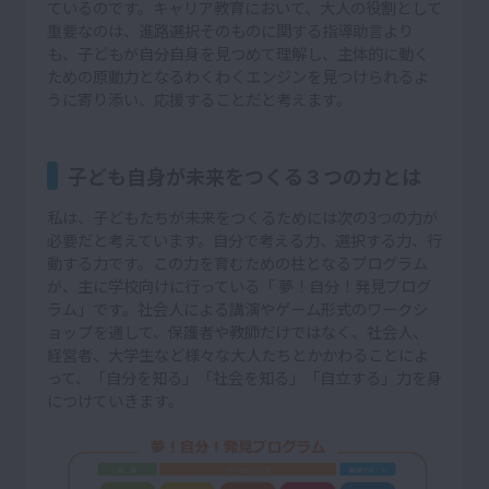
ているのです。キャリア教育において、大人の役割として
重要なのは、進路選択そのものに関する指導助言より
も、子どもが自分自身を見つめて理解し、主体的に動く
ための原動力となるわくわくエンジンを見つけられるよ
うに寄り添い、応援することだと考えます。
子ども自身が未来をつくる３つの力とは
私は、子どもたちが未来をつくるためには次の3つの力が
必要だと考えています。自分で考える力、選択する力、行
動する力です。この力を育むための柱となるプログラム
が、主に学校向けに行っている「 夢！自分！発見プログ
ラム」です。社会人による講演やゲーム形式のワークシ
ョップを通して、保護者や教師だけではなく、社会人、
経営者、大学生など様々な大人たちとかかわることによ
って、「自分を知る」「社会を知る」「自立する」力を身
につけていきます。