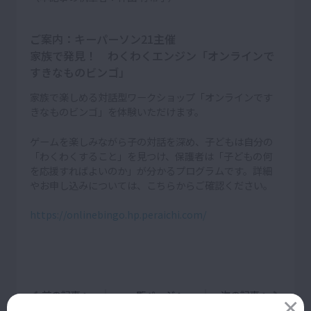
ご案内：キーパーソン21主催
家族で発見！ わくわくエンジン「オンラインで
すきなものビンゴ」
家族で楽しめる対話型ワークショップ「オンラインです
きなものビンゴ」を体験いただけます。
ゲームを楽しみながら子の対話を深め、子どもは自分の
「わくわくすること」を見つけ、保護者は「子どもの何
を応援すればよいのか」が分かるプログラムです。詳細
やお申し込みについては、こちらからご確認ください。
https://onlinebingo.hp.peraichi.com/
前の記事へ
一覧ページへ
次の記事へ