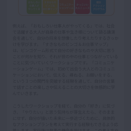
例えば、「おもしろい仕事人がやってくる」では、社会
で活躍する大人が自身の仕事や生き様について語る講演
会を通して、自分の将来を想像したり考えたりするきっか
けを学びます。「すきなものビンゴ＆お仕事マップ」
は、ビンゴゲーム形式で自分の好きなものや大切に思う
ことが何かを知り、それが世の中の仕事とつながっている
ことに気づいていくワークショップです。「コミュニケ
ーションゲーム」では、初めて出会う大人とのコミュニ
ケーションにおいて、伝える、尋ねる、お願いをする、
という３つの関門を突破する経験を通して、自分の言葉
で話すことの楽しさや伝えることの大切さを体感的に学
んでいきます。
こうしたワークショップを経て、自分の「好き」に気づ
き、「やりたい」と思う気持ちが芽生えたら、そのまま
にせず、自分が描いた未来に一歩近づくために、具体的
なアクションプランを考えて実行する経験もできるよう応
援します。実行後は発表の機会を設けます。この考え方や