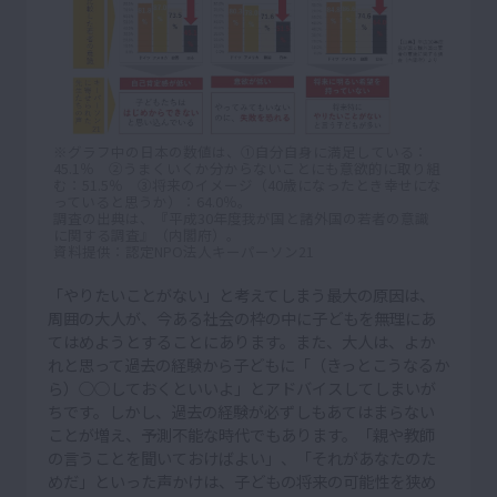
※グラフ中の日本の数値は、①自分自身に満足している：
45.1％ ②うまくいくか分からないことにも意欲的に取り組
む：51.5％ ③将来のイメージ（40歳になったとき幸せにな
っていると思うか）：64.0％。
調査の出典は、『平成30年度我が国と諸外国の若者の意識
に関する調査』（内閣府）。
資料提供：認定NPO法人キーパーソン21
「やりたいことがない」と考えてしまう最大の原因は、
周囲の大人が、今ある社会の枠の中に子どもを無理にあ
てはめようとすることにあります。また、大人は、よか
れと思って過去の経験から子どもに「（きっとこうなるか
ら）○○しておくといいよ」とアドバイスしてしまいが
ちです。しかし、過去の経験が必ずしもあてはまらない
ことが増え、予測不能な時代でもあります。「親や教師
の言うことを聞いておけばよい」、「それがあなたのた
めだ」といった声かけは、子どもの将来の可能性を狭め