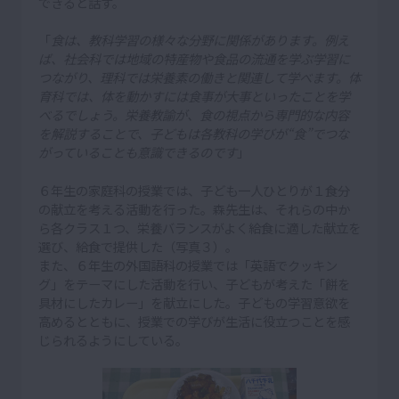
できると話す。
「
食は、教科学習の様々な分野に関係があります。例え
ば、社会科では地域の特産物や食品の流通を学ぶ学習に
つながり、理科では栄養素の働きと関連して学べます。体
育科では、体を動かすには食事が大事といったことを学
べるでしょう。栄養教諭が、食の視点から専門的な内容
を解説することで、子どもは各教科の学びが“食”でつな
がっていることも意識できるのです
」
６年生の家庭科の授業では、子ども一人ひとりが１食分
の献立を考える活動を行った。森先生は、それらの中か
ら各クラス１つ、栄養バランスがよく給食に適した献立を
選び、給食で提供した（写真３）。
また、６年生の外国語科の授業では「英語でクッキン
グ」をテーマにした活動を行い、子どもが考えた「餅を
具材にしたカレー」を献立にした。子どもの学習意欲を
高めるとともに、授業での学びが生活に役立つことを感
じられるようにしている。