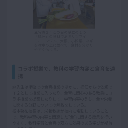
▲写真２：この日の献立の１つ
「豚汁」の具材であるサツマイ
モ、ニンジン、大根、小松菜、ネギ
を教卓の上に並べて、食材を分かり
やすく伝える。
コラボ授業で、教科の学習内容と食育を連
携
森先生は単独での食育授業のほかに、担任からの依頼で
Ｔ２として授業に入ったり、食育に関心のある教員にコ
ラボ授業を提案したりして、学習内容のうち、食や栄養
に関する分野についての解説をしている。
松本啓祐校長は、栄養教諭が校内に常勤していること
で、教科学習の内容と関連した”食“に関する授業を行い
やすく、教科学習と食育の双方に効果のある学びが期待