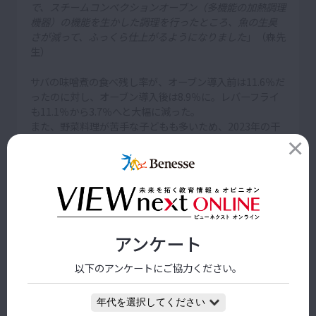
で、スチームコンベクションオーブン（多機能の加熱調理
機器）の機能を生かした調理を行ったところ、魚の生臭
さが減って、ふっくら仕上がるようになりました
」（森先
生）
サバの味噌煮の食べ残し率が、オーブン導入前は11.6％だ
ったのに対し、オーブン導入後は8.9％に。レバーフライ
も11.1％から3.7％へと大幅に減った。
また、野菜料理が苦手な子どもも多いため、2023年の干
支にちなんだウサギ型のニンジンを茹でて、全校で６個
だけ野菜料理に入れている。
「ウサギ型のニンジンは、
苦手な野菜も楽しみながら食
べられるようにしている工夫の１つです。給食時に教室
を回っていると、『先生、ウサギのニンジンが入ってた
よ！』とうれしそうに報告してくれる子もいます
」（森
アンケート
先生）
以下のアンケートにご協力ください。
「
教員や保護者が『残しちゃダメだよ』と言うだけで
は、食事が嫌になってしまう子どももいるでしょう。森先
生の取り組みを見ていると、食欲をそそる献立や調理