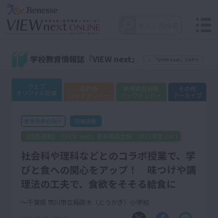
学校教育情報誌『VIEW next』
『VIEW next』TOPへ
ウェブ
高校版
教育委員会版
その他
オリジナル記事
バックナンバー
バックナンバー
アーカイブ
誌面連動
教育委員会向け
【誌面連動】『VIEW next』教育委員会版 2023年度 Vol.1
社会科や理科などとのコラボ授業で、学
びと食への関心をアップ！ 味つけや調
理法の工夫で、食欲をそそる給食に
～千葉県 市川市立稲荷木（とうかぎ）小学校