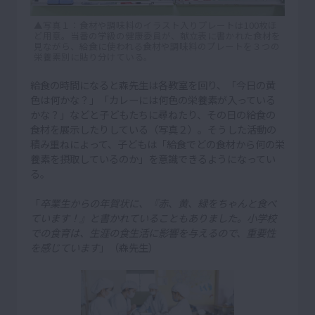
▲写真１：食材や調味料のイラスト入りプレートは100枚ほ
ど用意。当番の学級の健康委員が、献立表に書かれた食材を
見ながら、給食に使われる食材や調味料のプレートを３つの
栄養素別に貼り分けている。
給食の時間になると森先生は各教室を回り、「今日の黄
色は何かな？」「カレーには何色の栄養素が入っている
かな？」などと子どもたちに尋ねたり、その日の給食の
食材を展示したりしている（写真２）。そうした活動の
積み重ねによって、子どもは「給食でどの食材から何の栄
養素を摂取しているのか」を意識できるようになってい
る。
「
卒業生からの年賀状に、『赤、黄、緑をちゃんと食べ
ています！』と書かれていることもありました。小学校
での食育は、生涯の食生活に影響を与えるので、重要性
を感じています
」（森先生）