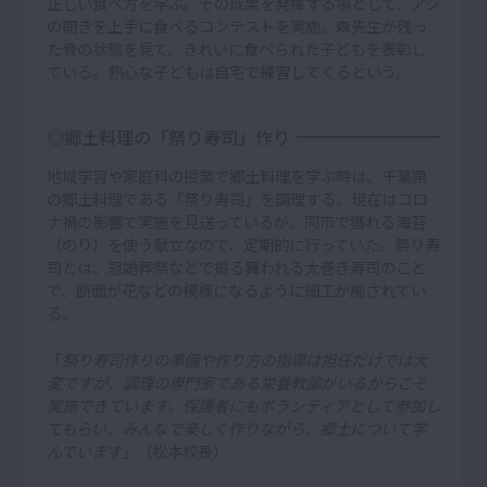
正しい食べ方を学ぶ。その成果を発揮する場として、アジ
の開きを上手に食べるコンテストを実施。森先生が残っ
た骨の状態を見て、きれいに食べられた子どもを表彰し
ている。熱心な子どもは自宅で練習してくるという。
◎郷土料理の「祭り寿司」作り
地域学習や家庭科の授業で郷土料理を学ぶ時は、千葉県
の郷土料理である「祭り寿司」を調理する。現在はコロ
ナ禍の影響で実施を見送っているが、同市で獲れる海苔
（のり）を使う献立なので、定期的に行っていた。祭り寿
司とは、冠婚葬祭などで振る舞われる太巻き寿司のこと
で、断面が花などの模様になるように細工が施されてい
る。
「
祭り寿司作りの準備や作り方の指導は担任だけでは大
変ですが、調理の専門家である栄養教諭がいるからこそ
実施できています。保護者にもボランティアとして参加し
てもらい、みんなで楽しく作りながら、郷土について学
んでいます
」（松本校長）