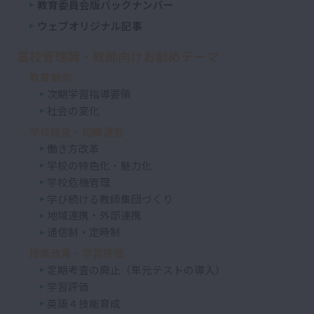
教育委員会版バックナンバー
ウェブオリジナル記事
高校管理職・教師向けお勧めテーマ
教育動向
次期学習指導要領
社会の変化
学校経営・組織運営
働き方改革
学校の特色化・魅力化
学校危機管理
学び続ける教師集団づくり
地域連携・外部連携
通信制・定時制
授業改善・学習評価
定期考査の廃止（単元テストの導入）
学習評価
英語４技能育成