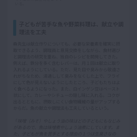
いる。
子どもが苦手な魚や野菜料理は、献立や調
理法を工夫
森先生は献立作りについても、必要な栄養素を確実に摂
取できるよう、調理員と意見交換をしながら、食材選び
と調理法の研究を重ね、独自のレシピを開発してきた。
例えば、鉄分を多く含むレバーは、月１回は献立に取り
入れるようにしている。ただ、見た目や臭みから敬遠さ
れがちなため、湯通しして臭みをなくした上で、フライ
にして色が見えないようにしたところ、子どもたちはよ
く食べるようになった。また、白インゲン豆はペースト
状にして、カレーやシチューの隠し味に入れる。コクが
出るとともに、摂取しにくい食物繊維の量がアップする
からだ。魚の献立や調理法も工夫しているという。
「
味噌（みそ）やしょう油の味はどの子どもにもなじみ
があるので、魚は味噌煮やしょう油煮にしています。ま
た、子どもが魚を苦手とする理由の１つは生臭さなの