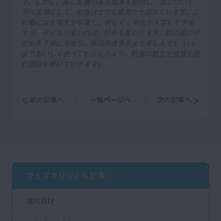
す。しかし、常に栄養のある食事を提供し、食について
学べる場として、給食はとても重要だと捉えています。こ
の春には６年生が卒業し、新しく１年生が入学してきま
すが、子どもが変われば、好みも変わります。目の前の子
どもを丁寧に見取り、毎日の食事をより楽しんでもらい、
よりおいしく食べてもらえるよう、給食の献立も食育も試
行錯誤を続けていきます
」
前の記事へ
一覧ページへ
次の記事へ
ウェブオリジナル記事
高校向け