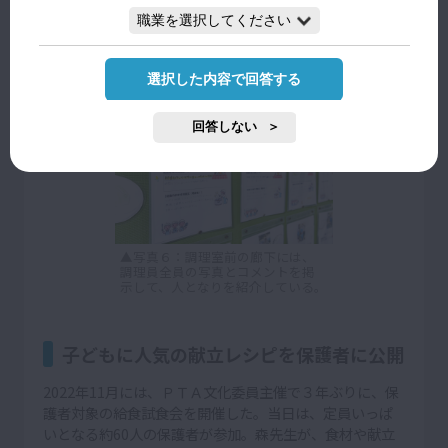
法、３色のキャラクター設定やコンテスト、調理員や生
産者との触れ合い（写真６）など、多様な切り口で工夫
をされていて、“食”への関心を持たせることの大切さを
感じています
」（松本校長）
選択した内容で回答する
回答しない
▲写真６：調理室前の廊下には、
調理員全員の写真とコメントを掲
示して、人となりを紹介している。
子どもに人気の献立レシピを保護者に公開
2022年11月には、ＰＴＡ文化委員主催で３年ぶりに、保
護者対象の給食試食会を開催した。当日は、定員いっぱ
いとなる約60人の保護者が参加。森先生が、食材や献立