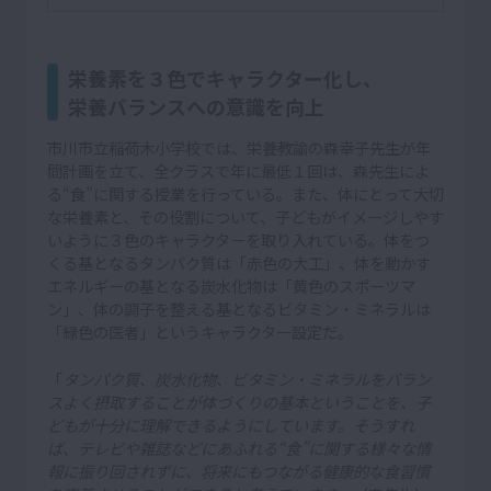
栄養素を３色でキャラクター化し、
栄養バランスへの意識を向上
市川市立稲荷木小学校では、栄養教諭の森幸子先生が年
間計画を立て、全クラスで年に最低１回は、森先生によ
る“食”に関する授業を行っている。また、体にとって大切
な栄養素と、その役割について、子どもがイメージしやす
いように３色のキャラクターを取り入れている。体をつ
くる基となるタンパク質は「赤色の大工」、体を動かす
エネルギーの基となる炭水化物は「黄色のスポーツマ
ン」、体の調子を整える基となるビタミン・ミネラルは
「緑色の医者」というキャラクター設定だ。
「
タンパク質、炭水化物、ビタミン・ミネラルをバラン
スよく摂取することが体づくりの基本ということを、子
どもが十分に理解できるようにしています。そうすれ
ば、テレビや雑誌などにあふれる“食”に関する様々な情
報に振り回されずに、将来にもつながる健康的な食習慣