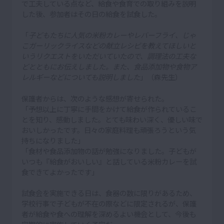
で工夫している点など、給食や食育での取り組みを説明
した後、参加者はその日の給食を試食した。
「
子どもたちに人気の米粉カレーやレバーフライ、じゃ
こガーリックライスなどの献立レシピを教えてほしいと
いうリクエストをいただいていたので、調理法の工夫な
どとともにお伝えしました。また、食品添加物や食物ア
レルギーなどについても説明しました
」（森先生）
保護者からは、次のような感想が寄せられた。
「予想以上に丁寧に手間をかけて給食が作られているこ
とを知り、感動しました。とても味わい深く、優しい味で
おいしかったです。日々の家庭料理も頑張ろうという気
持ちになりました」
「食材や食品添加物の話が勉強になりました。子どもが
いつも『給食がおいしい』と話している米粉カレーを試
食できてよかったです」
試食会を実施できる日は、食器の数に限りがあるため、
学校行事で子どもが不在の際などに限定されるが、保護
者が給食や食への理解を深めるよい機会として、今後も