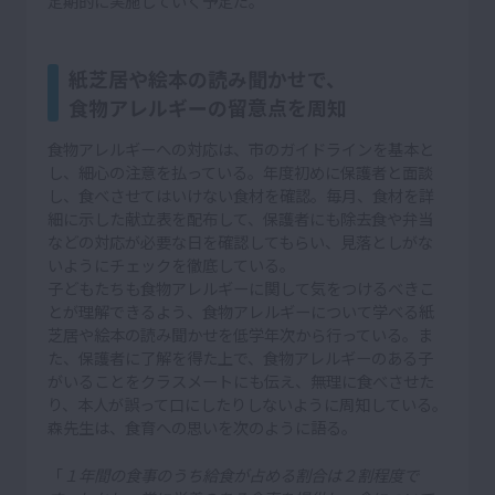
定期的に実施していく予定だ。
紙芝居や絵本の読み聞かせで、
食物アレルギーの留意点を周知
食物アレルギーへの対応は、市のガイドラインを基本と
し、細心の注意を払っている。年度初めに保護者と面談
し、食べさせてはいけない食材を確認。毎月、食材を詳
細に示した献立表を配布して、保護者にも除去食や弁当
などの対応が必要な日を確認してもらい、見落としがな
いようにチェックを徹底している。
子どもたちも食物アレルギーに関して気をつけるべきこ
とが理解できるよう、食物アレルギーについて学べる紙
芝居や絵本の読み聞かせを低学年次から行っている。ま
た、保護者に了解を得た上で、食物アレルギーのある子
がいることをクラスメートにも伝え、無理に食べさせた
り、本人が誤って口にしたりしないように周知している。
森先生は、食育への思いを次のように語る。
「
１年間の食事のうち給食が占める割合は２割程度で