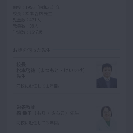
開校：1956（昭和31）年
校長：松本 啓祐 先生
児童数：421人
教員数：38人
学級数：15学級
お話を伺った先生
校長
松本啓祐（まつもと・けいすけ）
先生
同校に赴任して１年目。
栄養教諭
森 幸子（もり・さちこ）先生
同校に赴任して３年目。