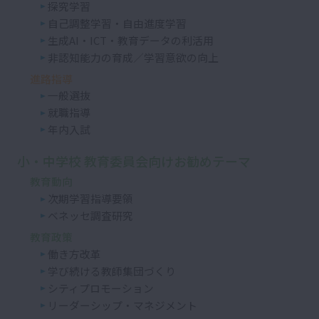
探究学習
自己調整学習・自由進度学習
生成AI・ICT・教育データの利活用
非認知能力の育成／学習意欲の向上
進路指導
一般選抜
就職指導
年内入試
小・中学校 教育委員会向けお勧めテーマ
教育動向
次期学習指導要領
ベネッセ調査研究
教育政策
働き方改革
学び続ける教師集団づくり
シティプロモーション
リーダーシップ・マネジメント