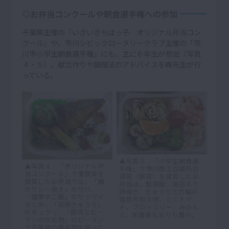
◎お弁当コンクールや朝食選手権への参加
千葉県主催の「いきいきちばっ子 オリジナル弁当コン
クール」や、市川シビックロータリークラブ主催の「市
川市小学生朝食選手権」にも、主に６年生が参加（写真
４・５）。献立作りや調理法のアドバイスを森先生が行
っている。
▲写真５：「小学生朝食選
▲写真４：「オリジナル弁
手権」で市川商工会議所会
当コンクール」で優良賞を
頭賞（銅賞）を受賞したお
受賞したお弁当では、「鯖
弁当は、鮭御飯、海苔入り
のカレー焼き」のサバ、
卵焼き、きゅうりと竹輪の
「薩摩芋ご飯」のサツマイ
塩昆布和え物、ミニトマ
モと米、「胡麻きゅうり」
ト、ブロッコリー、みかん
のキュウリ、「豚肉とピー
と、栄養素も彩りも豊か。
マンの炒め物」のピーマン
で千葉県の農産物を使って