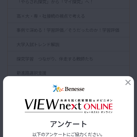
「やらされ探究」から「マイ探究」へ！
高×大・専・社接続の視点で考える
事例で深める！学習評価／そうだったのか！学習評価
大学入試トレンド解説
探究学習 つながり、伴走する教師たち
新進路選択支援
追跡！働き方改革
先生なら、どうしますか？
改良！指導ツール ビフォーアフター
アンケート
新課程に向けて描く「学校教育デザイン」／改革事例
以下のアンケートにご協力ください。
から導く！「学校教育デザイン」を描く道標