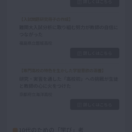
詳しくはこちら
【入試問題研究冊子の作成】
難関大入試分析に取り組む努力が教師の自信に
つながった
福島県立磐城高校
詳しくはこちら
【専門高校の特色を生かした学習意欲の涵養】
研究・実習を通した「高校初」への挑戦が生徒
と教師の心に火をつけた
京都府立海洋高校
詳しくはこちら
10代のための「学び」考