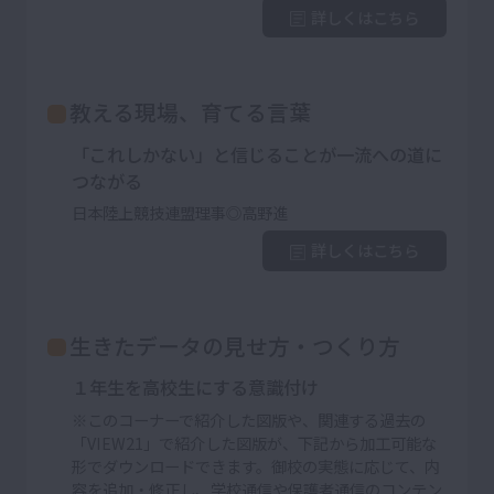
詳しくはこちら
教える現場、育てる言葉
「これしかない」と信じることが一流への道に
つながる
日本陸上競技連盟理事◎高野進
詳しくはこちら
生きたデータの見せ方・つくり方
１年生を高校生にする意識付け
※このコーナーで紹介した図版や、関連する過去の
「VIEW21」で紹介した図版が、下記から加工可能な
形でダウンロードできます。御校の実態に応じて、内
容を追加・修正し、学校通信や保護者通信のコンテン