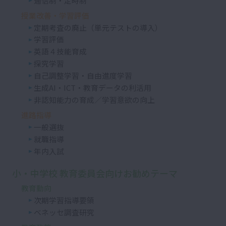
通信制・定時制
授業改善・学習評価
定期考査の廃止（単元テストの導入）
学習評価
英語４技能育成
探究学習
自己調整学習・自由進度学習
生成AI・ICT・教育データの利活用
非認知能力の育成／学習意欲の向上
進路指導
一般選抜
就職指導
年内入試
小・中学校 教育委員会向けお勧めテーマ
教育動向
次期学習指導要領
ベネッセ調査研究