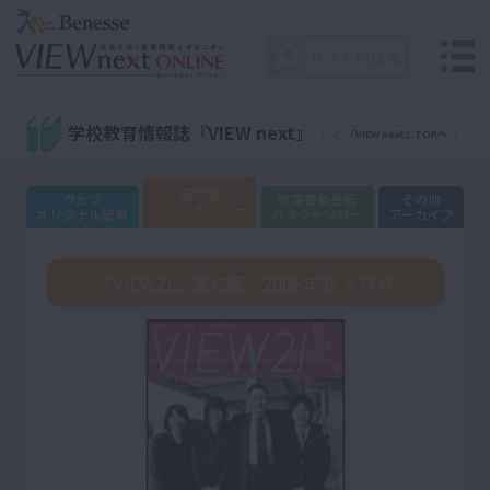
学校教育情報誌『VIEW next』
『VIEW next』TOPへ
高校版
ウェブ
教育委員会版
その他
バックナンバー
オリジナル記事
バックナンバー
アーカイブ
『VIEW21』高校版 2008年度 ４月号