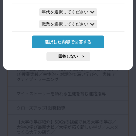
新課程レポート
指導変革の軌跡
輝く学年団を訪ねて
選択した内容で回答する
学校危機管理 基礎講座
回答しない
発問・課題設定をキーに見る 主体的・対話的で深い学
び 授業実践／主体的・対話的で深い学びへ 実践 ア
クティブ・ラーニング
マイ・ストーリーを語れる生徒を育む進路指導
クローズアップ! 就職指導
【大学の学び紹介】SDGsの視点で見る大学の学び／
大学の学び最新ナビ／大学が拓く新しい学び／未来を
つくる大学の研究／