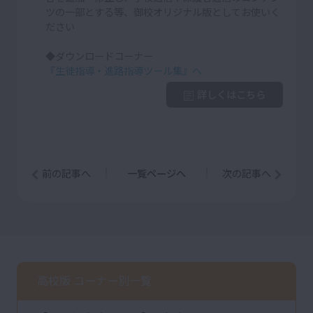
ツの一部とする等、御校オリジナル版としてお使いく
ださい
◆ダウンロードコーナー
『生徒指導・進路指導ツール集』へ
詳しくはこちら
前の記事へ
一覧ページへ
次の記事へ
高校版 コーナー別一覧