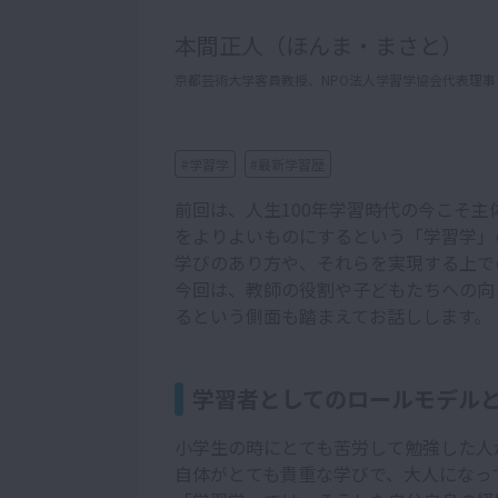
本間正人（ほんま・まさと）
京都芸術大学客員教授、NPO法人学習学協会代表理事
#学習学
#最新学習歴
前回は、人生100年学習時代の今こそ
をよりよいものにするという「学習学」
学びのあり方や、それらを実現する上で
今回は、教師の役割や子どもたちへの向
るという側面も踏まえてお話しします。
学習者としてのロールモデル
小学生の時にとても苦労して勉強した人
自体がとても貴重な学びで、大人になっ