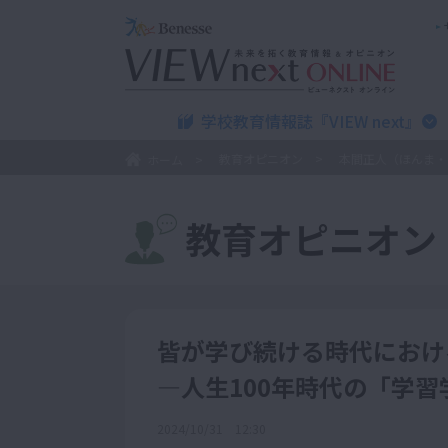
学校教育情報誌『VIEW next』
教育オピニオン
本間正人（ほんま・
ホーム
教育オピニオン
皆が学び続ける時代におけ
―人生100年時代の「学習
2024/10/31 12:30