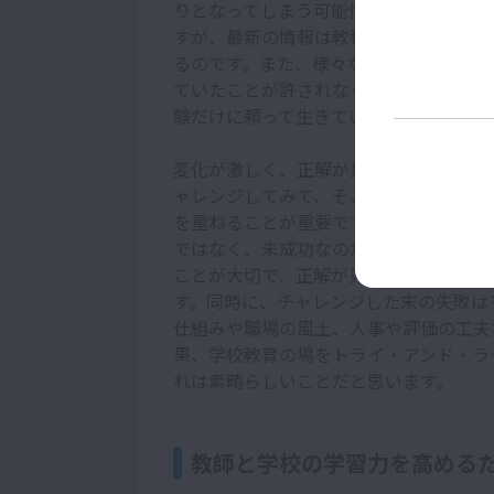
りとなってしまう可能性があります。過
すが、最新の情報は教科書では学べず、
るのです。また、様々なハラスメントや
ていたことが許されなくなっているケー
験だけに頼って生きていくと、過去に足
変化が激しく、正解が見えにくい社会で
ャレンジしてみて、そこから学んでいく「トラ
を重ねることが重要です。チャレンジし
ではなく、未成功なのだと考えましょう
ことが大切で、正解が見えないから何も
す。同時に、チャレンジした末の失敗は
仕組みや職場の風土、人事や評価の工夫
果、学校教育の場をトライ・アンド・ラ
れは素晴らしいことだと思います。
教師と学校の学習力を高める