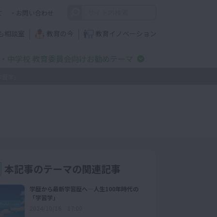
て
お問い合わせ
も相談室
教育の今
教育イノベーション
・中学校 教育委員会向けお勧めテーマ
学習学」
本記事のテーマの関連記事
学歴から最新学習歴へ―人生100年時代の
「学習学」
2024/10/16 17:00