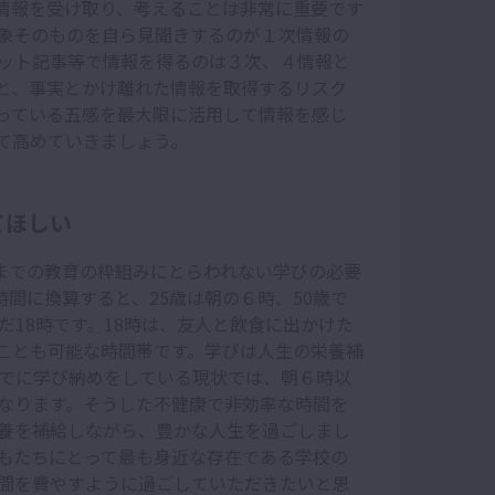
情報を受け取り、考えることは非常に重要です
象そのものを自ら見聞きするのが１次情報の
ット記事等で情報を得るのは３次、４情報と
と、事実とかけ離れた情報を取得するリスク
っている五感を最大限に活用して情報を感じ
て高めていきましょう。
てほしい
れまでの教育の枠組みにとらわれない学びの必要
時間に換算すると、25歳は朝の６時、50歳で
だ18時です。18時は、友人と飲食に出かけた
ことも可能な時間帯です。学びは人生の栄養補
までに学び納めをしている現状では、朝６時以
なります。そうした不健康で非効率な時間を
養を補給しながら、豊かな人生を過ごしまし
もたちにとって最も身近な存在である学校の
間を費やすように過ごしていただきたいと思