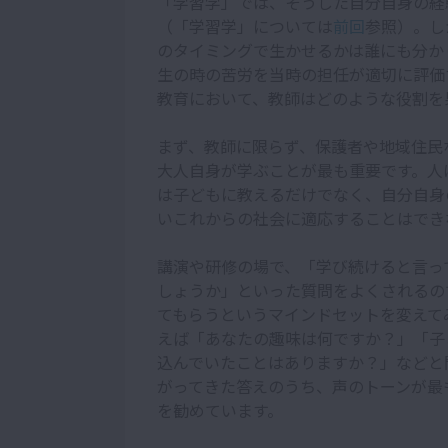
「学習学」では、そうした自分自身の経
（「学習学」については
前回
参照）。し
のタイミングで生かせるかは誰にも分か
生の時の苦労を当時の担任が適切に評価
教育において、教師はどのような役割を
まず、教師に限らず、保護者や地域住民
大人自身が学ぶことが最も重要です。人
は子どもに教えるだけでなく、自分自身
いこれからの社会に適応することはでき
講演や研修の場で、「学び続けると言っ
しょうか」といった質問をよくされるの
てもらうというマインドセットを変えて
えば「あなたの趣味は何ですか？」「子
込んでいたことはありますか？」などと
がってきた答えのうち、声のトーンが最
を勧めています。