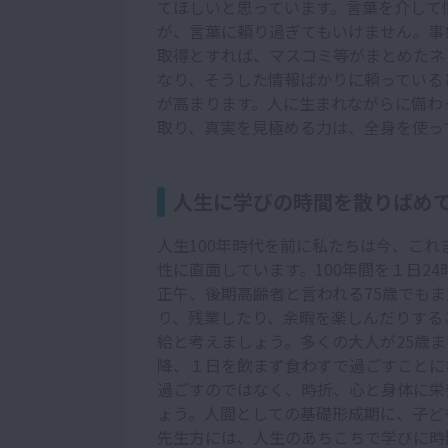
てほしいと思っています。言葉を介して
が、言葉に頼り過ぎてもいけません。事
取得とすれば、マスコミ等がまとめたネ
なり、そうした情報ばかりに頼っている
が高まります。人に生まれながらに備わ
取り、真実を見極める力は、全身を使っ
人生に学びの時間を散りばめ
人生100年時代を前に私たちは今、こ
性に直面しています。100年間を１日24
正午、後期高齢者と言われる75歳でもま
り、残業したり、余暇を楽しんだりする
給と考えましょう。多くの大人が25歳
降、１日を飲まず食わずで過ごすことに
過ごすのではなく、時折、心と身体に栄
ょう。人間としての基礎形成期に、子ど
先生方には、人生のあちこちで学びに時