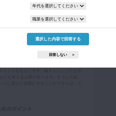
去の出来事を教科書で学ぶことはとても重要で
しかも学べない範囲がどんどん広くなってい
コンプライアンスなど、昔は常識として通用し
スが山ほどあります。何年も前に得た知識や経
を取られて適切な行動ができなくなります。
は、正解かどうか分からなくてもよいからチ
選択した内容で回答する
イ・アンド・ラーン(Try and Learn）」
た結果が成功とは言えなくても、それは失敗
回答しない
。質の高い未成功をたくさん積み上げていく
しない、変えないという姿勢は避けるべきで
マイナスなものとせず、再チャレンジできる
なども考える必要があります。そうした結
ーンに満ちた空間にすることができれば、そ
ためのポイント