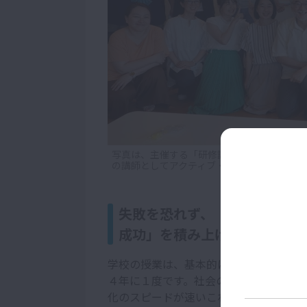
写真は、主催する「研修講師塾」にて参加者
の講師としてアクティブ・ラーニングを25年
失敗を恐れず、「トライ・ア
成功」を積み上げよう
学校の授業は、基本的には教科書を基に
４年に１度です。社会の変化が今ほど早
化のスピードが速いこれからの時代は、