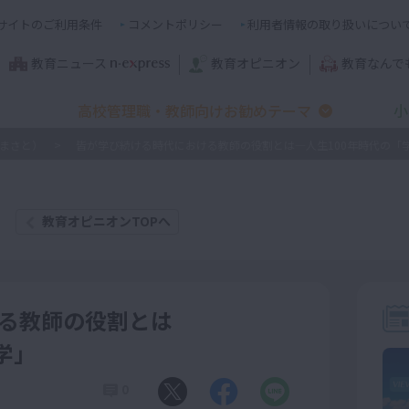
サイトのご利用条件
コメントポリシー
利用者情報の取り扱いについ
教育ニュース
教育オピニオン
教育なんで
高校管理職・教師向けお勧めテーマ
小
まさと）
皆が学び続ける時代における教師の役割とは―人生100年時代の「
教育オピニオンTOPへ
る教師の役割とは
学」
0