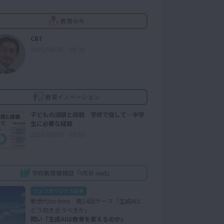
教育の今
CBT
2025/08/30 09:30
教育イノベーション
子どもの没頭と挑戦 学校で促して―中学
生に必要な経験
2026/08/03 09:00
学校教育情報誌『VIEW next』
ウェブオリジナル記事
新世代toi-time 第14回テーマ「生成AIと
どう向き合うべきか」
問い「生成AIは教育を変えるのか」