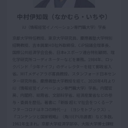
中村伊知哉（なかむら・いちや）
iU（情報経営イノベーション専門職大学）学長
京都大学特任教授、東京大学研究員、慶應義塾大学特別
招聘教授、吉本興業HD社外取締役、CiP協議会理事長、
国際公共経済学会会長、日本eスポーツ連合特別顧問、理
化学研究所コーディネーターなどを兼務。1984年、ロッ
クバンド「少年ナイフ」のディレクターを経て郵政省入
省。MITメディアラボ客員教授、スタンフォード日本セン
ター研究所長、慶應義塾大学教授を経て、2020年4月より
iU（情報経営イノベーション専門職大学）学長。内閣官
房、内閣府、総務省、文部科学省、経済産業省などの参
与・委員を歴任。著書に『新版 超ヒマ社会をつくるーア
フターコロナはネコの時代―』（ヨシモトブックス）、
『コンテンツと国家戦略』（角川EPUB選書）など多数。
1961年生まれ。京都大学経済学部卒、大阪大学博士課程