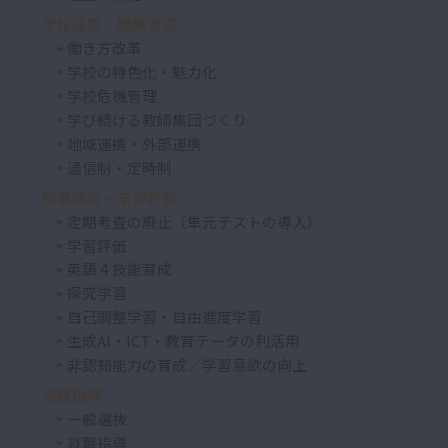
学校経営・組織運営
働き方改革
学校の特色化・魅力化
学校危機管理
学び続ける教師集団づくり
地域連携・外部連携
通信制・定時制
授業改善・学習評価
定期考査の廃止（単元テストの導入）
学習評価
英語４技能育成
探究学習
自己調整学習・自由進度学習
生成AI・ICT・教育データの利活用
非認知能力の育成／学習意欲の向上
進路指導
一般選抜
就職指導