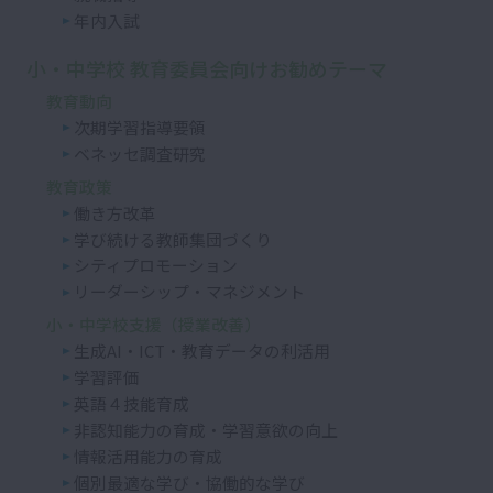
年内入試
小・中学校 教育委員会向けお勧めテーマ
教育動向
次期学習指導要領
ベネッセ調査研究
教育政策
働き方改革
学び続ける教師集団づくり
シティプロモーション
リーダーシップ・マネジメント
小・中学校支援（授業改善）
生成AI・ICT・教育データの利活用
学習評価
英語４技能育成
非認知能力の育成・学習意欲の向上
情報活用能力の育成
個別最適な学び・協働的な学び