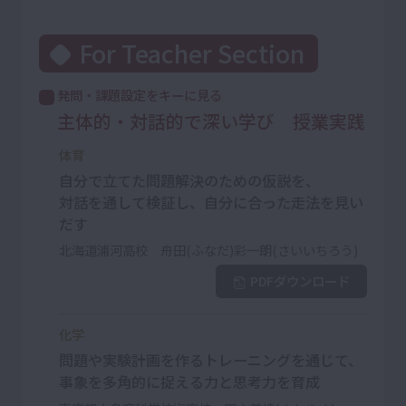
For Teacher Section
発問・課題設定をキーに見る
主体的・対話的で深い学び 授業実践
体育
自分で立てた問題解決のための仮説を、
対話を通して検証し、自分に合った走法を見い
だす
北海道浦河高校 舟田(ふなだ)彩一朗(さいいちろう)
PDFダウンロード
化学
問題や実験計画を作るトレーニングを通じて、
事象を多角的に捉える力と思考力を育成