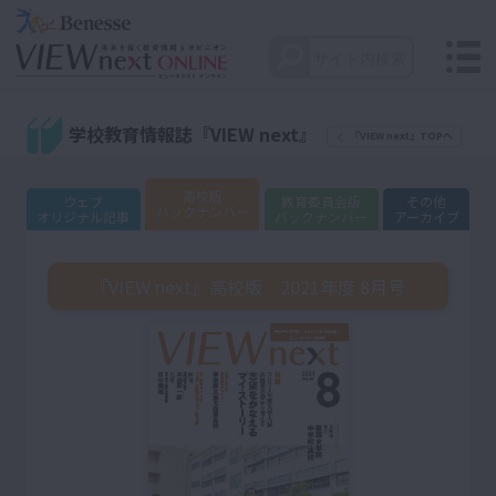
学校教育情報誌『VIEW next』
『VIEW next』TOPへ
高校版
ウェブ
教育委員会版
その他
バックナンバー
オリジナル記事
バックナンバー
アーカイブ
『VIEW next』高校版 2021年度 8月号