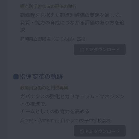
観点別学習状況の評価の試行
新課程を見据えた観点別評価の実践を通して、
資質・能力の育成につながる評価のあり方を追
求
静岡県立御殿場（ごてんば）高校
PDFダウンロード
指導変革の軌跡
教職員協働の名門校再興
ガバナンスの強化とカリキュラム・マネジメン
トの推進で、
チームとしての教育力を高める
兵庫県・私立神戸山手(やまて)女子中学校高校
PDFダウンロード