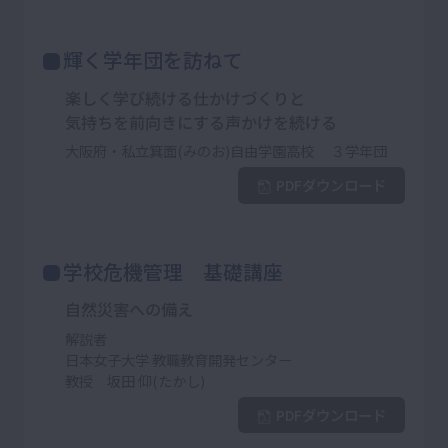
輝く学年団を訪ねて
楽しく学び続ける仕かけづくりと
気持ちを前向きにする声かけを続ける
大阪府・私立箕面(みのお)自由学園高校 ３学年団
PDFダウンロード
学校危機管理 基礎講座
自然災害への備え
解説者
日本女子大学 教職教育開発センター
教授 坂田 仰(たかし)
PDFダウンロード