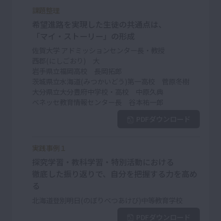
課題整理
希望進路を実現した生徒の共通点は、
「マイ・ストーリー」の形成
佐賀大学 アドミッションセンター長・教授
西郡(にしごおり) 大
岩手県立福岡高校 長岡拓郎
茨城県立水海道(みつかいどう)第一高校 菅原冬樹
大分県立大分豊府中学校・高校 中原久典
ベネッセ教育情報センター長 谷本祐一郎
PDFダウンロード
実践事例１
探究学習・教科学習・特別活動における
徹底した振り返りで、自分を把握する力を高め
る
北海道登別明日(のぼりべつあけび)中等教育学校
PDFダウンロード