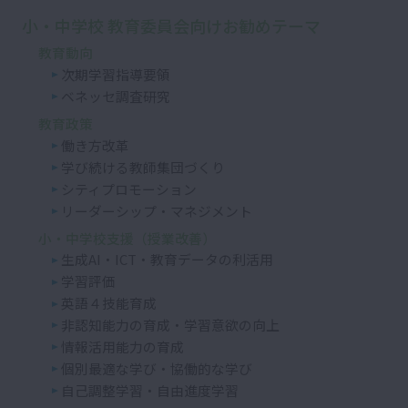
小・中学校 教育委員会向けお勧めテーマ
教育動向
次期学習指導要領
ベネッセ調査研究
教育政策
働き方改革
学び続ける教師集団づくり
シティプロモーション
リーダーシップ・マネジメント
小・中学校支援（授業改善）
生成AI・ICT・教育データの利活用
学習評価
英語４技能育成
非認知能力の育成・学習意欲の向上
情報活用能力の育成
個別最適な学び・協働的な学び
自己調整学習・自由進度学習