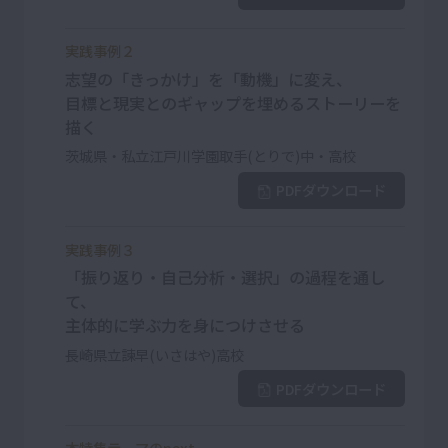
実践事例２
志望の「きっかけ」を「動機」に変え、
目標と現実とのギャップを埋めるストーリーを
描く
茨城県・私立江戸川学園取手(とりで)中・高校
PDFダウンロード
実践事例３
「振り返り・自己分析・選択」の過程を通し
て、
主体的に学ぶ力を身につけさせる
長崎県立諫早(いさはや)高校
PDFダウンロード
本特集テーマのnext