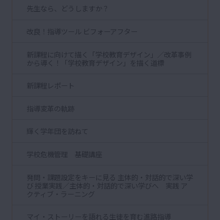
先生なら、どうしますか？
改良！指導ツール ビフォーアフター
新課程に向けて描く「学校教育デザイン」／改革事例
から導く！「学校教育デザイン」を描く道標
新課程レポート
指導変革の軌跡
輝く学年団を訪ねて
学校危機管理 基礎講座
発問・課題設定をキーに見る 主体的・対話的で深い学
び 授業実践／主体的・対話的で深い学びへ 実践 ア
クティブ・ラーニング
マイ・ストーリーを語れる生徒を育む進路指導