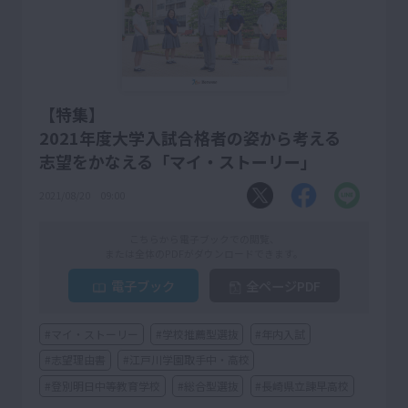
【特集】
2021年度大学入試合格者の姿から考える
志望をかなえる「マイ・ストーリー」
2021/08/20 09:00
こちらから電子ブックでの閲覧、
または全体のPDFがダウンロードできます。
電子ブック
全ページPDF
#マイ・ストーリー
#学校推薦型選抜
#年内入試
#志望理由書
#江戸川学園取手中・高校
#登別明日中等教育学校
#総合型選抜
#長崎県立諫早高校