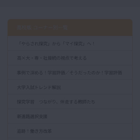
高校版 コーナー別一覧
「やらされ探究」から「マイ探究」へ！
高×大・専・社接続の視点で考える
事例で深める！学習評価／そうだったのか！学習評価
大学入試トレンド解説
探究学習 つながり、伴走する教師たち
新進路選択支援
追跡！働き方改革