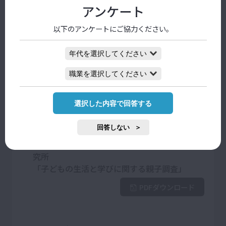
な生徒たち
アンケート
社会問題に関心を持った中高生が
以下のアンケートにご協力ください。
実社会で活動できるように支援
東京都・私立聖学院中学校・高校
PDFダウンロード
選択した内容で回答する
データから考える！ 指導のnext
回答しない
ピックアップデータ
東京大学社会科学研究所・ベネッセ教育総合研
究所
「子どもの生活と学びに関する親子調査」
PDFダウンロード