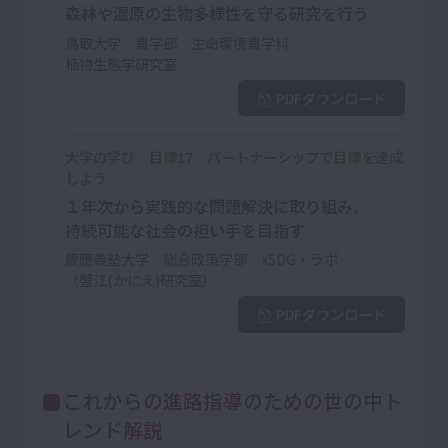
森林や湿原の生物多様性を守る研究を行う
鳥取大学 農学部 生命環境農学科
植物生態学研究室
PDFダウンロード
大学の学び 目標17 パートナーシップで目標を達成
しよう
１年次から実践的な問題解決に取り組み、
持続可能な社会の担い手を目指す
慶應義塾大学 総合政策学部 xSDG・ラボ
（蟹江(かにえ)研究室）
PDFダウンロード
これからの進路指導のための世の中ト
レンド解説