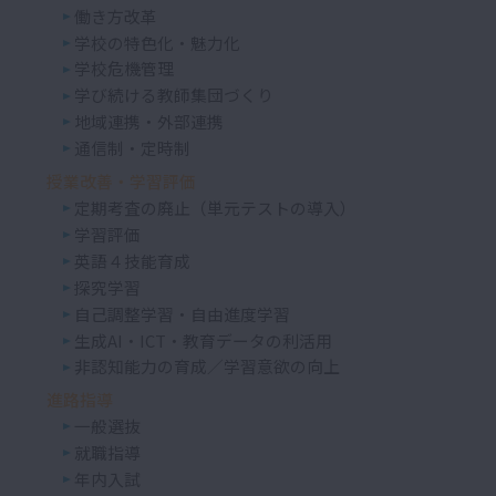
働き方改革
学校の特色化・魅力化
学校危機管理
学び続ける教師集団づくり
地域連携・外部連携
通信制・定時制
授業改善・学習評価
定期考査の廃止（単元テストの導入）
学習評価
英語４技能育成
探究学習
自己調整学習・自由進度学習
生成AI・ICT・教育データの利活用
非認知能力の育成／学習意欲の向上
進路指導
一般選抜
就職指導
年内入試