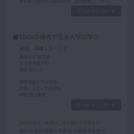
東京都立多摩科学技術高校 田中義靖(よしやす)
PDFダウンロード
SDGsの視点で見る大学の学び
解説 目標１５・１７
鳥取大学 農学部
生命環境農学科
教授 永松 大
慶應義塾大学大学院
政策・メディア研究科
教授 蟹江憲史
PDFダウンロード
大学の学び 目標15 陸の豊かさも守ろう
豊かな自然環境での実習で実践力を磨き、