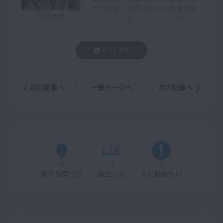
とですが、在学中にかかる費用を
和田 秀樹
きちんと計算して、本当に国公立
受験アドバイザー
大学だけを目指すのかを再検討し
ていただければと思います。国公
詳しい
プロフィールは
立大学と私立大学の学費の差は、
もっと見る
こちら
特に文系の学科において、親世代
の頃と比較するとかなり縮まって
います。また、遠くの国公立大学に進む場合は下宿代も
前の記事へ
一覧ページへ
次の記事へ
かかりますから、学費だけでなく、下宿代など、在学中
にトータルでかかる費用を比べてみてください。
ただ、受験科目を絞り込んでも、合格しやすくなるわけ
ではありません。受験科目が少なくなると、その科目が
得意な人同士の競争になり、一般的に、合格に必要得点
は高くなります。
0
2
0
新たな気づき
役立った
人に勧めたい