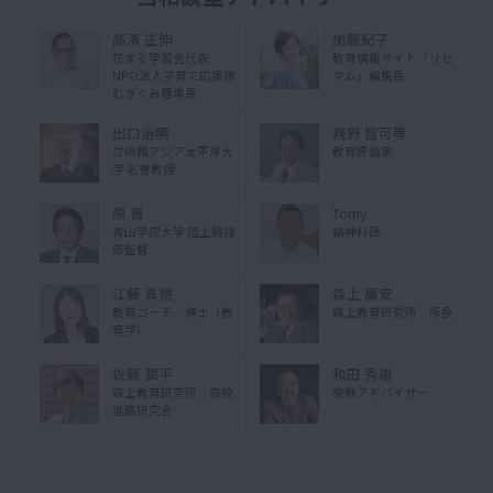
高濱 正伸
加藤紀子
花まる学習会代表
教育情報サイト「リセ
NPO法人子育て応援隊
マム」編集長
むぎぐみ理事長
出口治明
親野 智可等
立命館アジア太平洋大
教育評論家
学 名誉教授
原 晋
Tomy
青山学院大学 陸上競技
精神科医
部監督
江藤 真規
森上 展安
教育コーチ／博士（教
森上教育研究所 所長
育学）
佐藤 潤平
和田 秀樹
森上教育研究所 高校
受験アドバイザー
進路研究会