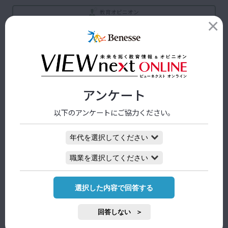
教育オピニオン
「問いのデザイン」で書き換える、学校と学び
～軍事的世界観と冒険的世界観～ （前編）
2026/08/03 09:00
教育の今
アンケート
以下のアンケートにご協力ください。
CBT
2025/08/30 09:30
教育イノベーション
子どもの没頭と挑戦 学校で促して―中学生に
選択した内容で回答する
必要な経験
2026/08/03 09:00
回答しない