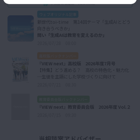
学校教育情報誌『VIEW next』
ウェブオリジナル記事
新世代toi-time 第14回テーマ「生成AIとどう
向き合うべきか」
問い「生成AIは教育を変えるのか」
2026/07/28 08:00
高校版バックナンバー
『VIEW next』高校版 2026年度7月号
【特集】どう進める？ 高校の特色化・魅力化
─生徒を主語にした学校づくりに向けて
2026/07/21 08:30
教育委員会版バックナンバー
『VIEW next』教育委員会版 2026年度 Vol.２
2026/07/15 09:30
当相談室アドバイザー