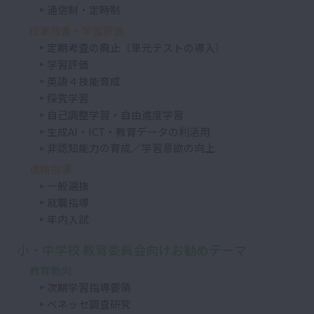
通信制・定時制
授業改善・学習評価
定期考査の廃止（単元テストの導入）
学習評価
英語４技能育成
探究学習
自己調整学習・自由進度学習
生成AI・ICT・教育データの利活用
非認知能力の育成／学習意欲の向上
進路指導
一般選抜
就職指導
年内入試
小・中学校 教育委員会向けお勧めテーマ
教育動向
次期学習指導要領
ベネッセ調査研究