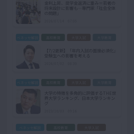
金利上昇、奨学金返済に重み＝若者の
将来設計に影響も―専門家「社会全体
の問題」
2026/07/14 07:05
ベネッセ解説
高校教育
大学入試
大学教育
【7/2更新】「年内入試の面接必須化」
受験生への影響を考える
2026/07/02 08:30
ベネッセ解説
高校教育
大学入試
大学教育
大学の特徴を多角的に評価するTHE世
界大学ランキング、日本大学ランキン
グ
2023/10/03 09:16
ベネッセ解説
高校教育
大学入試