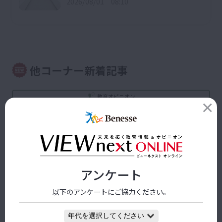
2026/08/01 08:10
他コーナー新着記事
教育オピニオン
「問いのデザイン」で書き換える、学校と学び
～軍事的世界観と冒険的世界観～ （前編）
2026/08/03 09:00
教育なんでも相談室
アンケート
入学直後のテスト結果がよくなかった。どう声
以下のアンケートにご協力ください。
をかければよい？
2026/03/27 09:30