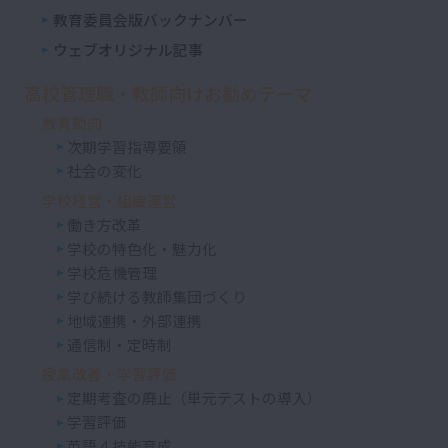
教育委員会版バックナンバー
ウェブオリジナル記事
高校管理職・教師向けお勧めテーマ
教育動向
次期学習指導要領
社会の変化
学校経営・組織運営
働き方改革
学校の特色化・魅力化
学校危機管理
学び続ける教師集団づくり
地域連携・外部連携
通信制・定時制
授業改善・学習評価
定期考査の廃止（単元テストの導入）
学習評価
英語４技能育成