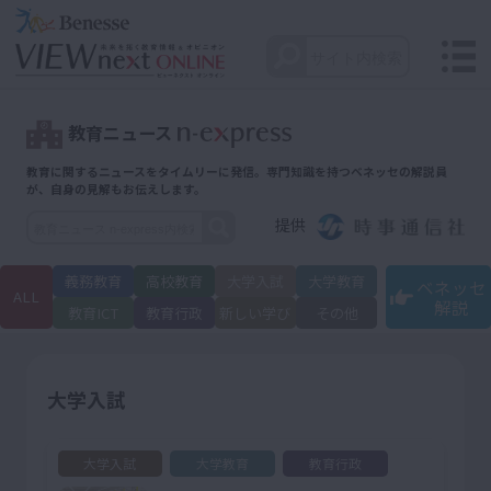
教育ニュース
教育に関するニュースをタイムリーに発信。
専門知識を持つベネッセの解説員
が、自身の見解もお伝えします。
提供
義務教育
高校教育
大学入試
大学教育
ベネッセ
ALL
解説
教育ICT
教育行政
新しい学び
その他
大学入試
大学入試
大学教育
教育行政