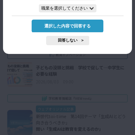
教育の今
選択した内容で回答する
CBT
2025/08/30 09:30
回答しない
教育イノベーション
子どもの没頭と挑戦 学校で促して―中学生に
必要な経験
2026/08/03 09:00
学校教育情報誌『VIEW next』
ウェブオリジナル記事
新世代toi-time 第14回テーマ「生成AIとどう
向き合うべきか」
問い「生成AIは教育を変えるのか」