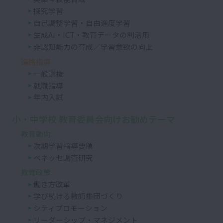
探究学習
自己調整学習・自由進度学習
生成AI・ICT・教育データの利活用
非認知能力の育成／学習意欲の向上
進路指導
一般選抜
就職指導
年内入試
小・中学校 教育委員会向けお勧めテーマ
教育動向
次期学習指導要領
ベネッセ調査研究
教育政策
働き方改革
学び続ける教師集団づくり
シティプロモーション
リーダーシップ・マネジメント