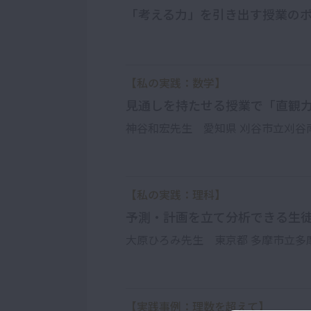
「考える力」を引き出す授業の
【私の実践：数学】
見通しを持たせる授業で「直観
神谷和宏先生 愛知県 刈谷市立刈谷
【私の実践：理科】
予測・計画を立て分析できる生
大原ひろみ先生 東京都 多摩市立多
【実践事例：理数を超えて】