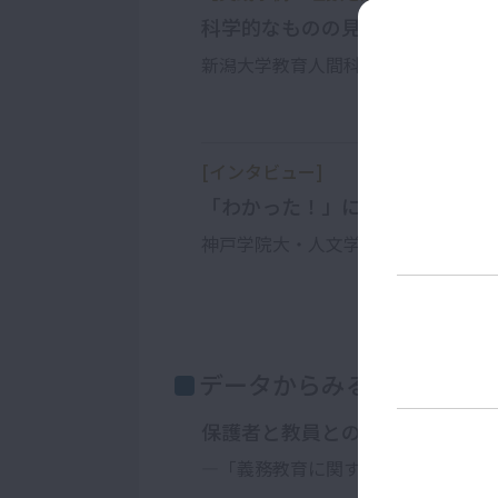
科学的なものの見方・考え方を
新潟大学教育人間科学部附属長岡中
[インタビュー]
「わかった！」にたどり着く力
神戸学院大・人文学部教授 山鳥 重
データからみる教育
保護者と教員との意識のギャッ
―「義務教育に関する意識調査」よ