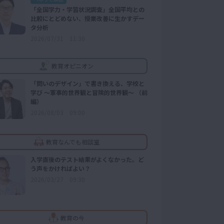
「全国学力・学習状況調査」全国平均との
比較にとどめない、授業改善に生かすデー
タ分析
2026/07/31 11:30
教育オピニオン
「問いのデザイン」で書き換える、学校と
学び ～軍事的世界観と冒険的世界観～ （前
編）
2026/08/03 09:00
教育なんでも相談室
入学直後のテスト結果がよくなかった。ど
う声をかければよい？
2026/03/27 09:30
教育の今