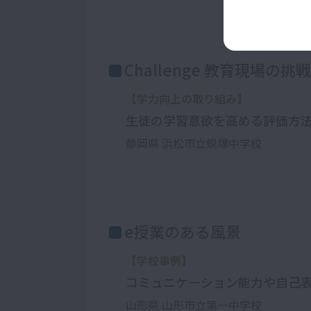
Challenge 教育現場の挑戦
【学力向上の取り組み】
生徒の学習意欲を高める評価方
静岡県 浜松市立蜆塚中学校
e授業のある風景
【学校事例】
コミュニケーション能力や自己
山形県 山形市立第一中学校