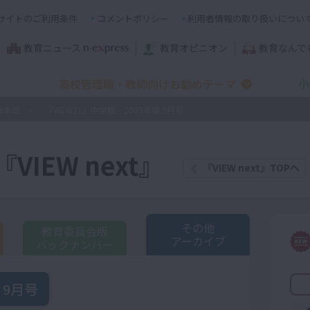
サイトのご利用条件
コメントポリシー
利用者情報の取り扱いについ
教育ニュース
教育オピニオン
教育なんで
高校管理職・教師向けお勧めテーマ
小
版本誌
『VIEW21』中学版 2005年度 9月号
IEW next』
『VIEW next』TOPへ
その他
教育委員会版
アーカイブ
バックナンバー
 9月号