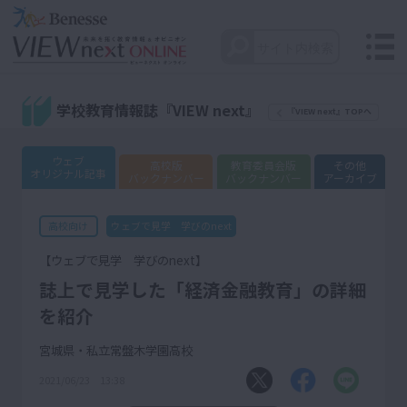
学校教育情報誌『VIEW next』
『VIEW next』TOPへ
ウェブ
高校版
教育委員会版
その他
オリジナル記事
バックナンバー
バックナンバー
アーカイブ
ウェブで見学 学びのnext
高校向け
【ウェブで見学 学びのnext】
誌上で見学した「経済金融教育」の詳細
を紹介
宮城県・私立常盤木学園高校
2021/06/23 13:38