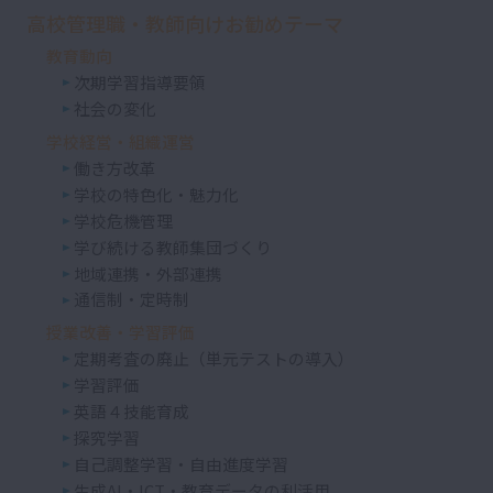
高校管理職・教師向けお勧めテーマ
教育動向
次期学習指導要領
社会の変化
学校経営・組織運営
働き方改革
学校の特色化・魅力化
学校危機管理
学び続ける教師集団づくり
地域連携・外部連携
通信制・定時制
授業改善・学習評価
定期考査の廃止（単元テストの導入）
学習評価
英語４技能育成
探究学習
自己調整学習・自由進度学習
生成AI・ICT・教育データの利活用