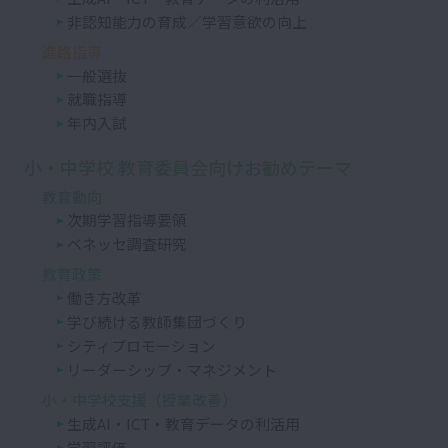
非認知能力の育成／学習意欲の向上
進路指導
一般選抜
就職指導
年内入試
小・中学校 教育委員会向けお勧めテーマ
教育動向
次期学習指導要領
ベネッセ調査研究
教育政策
働き方改革
学び続ける教師集団づくり
シティプロモーション
リーダーシップ・マネジメント
小・中学校支援（授業改善）
生成AI・ICT・教育データの利活用
学習評価