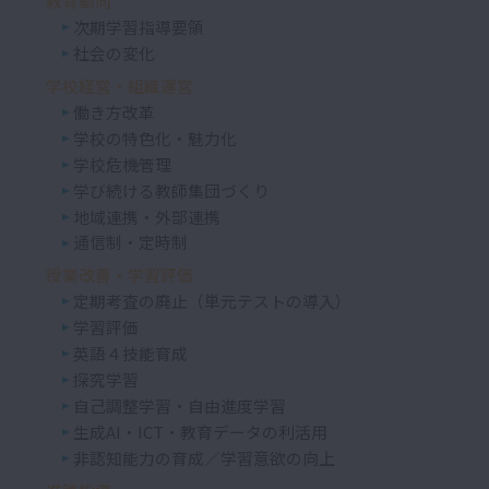
教育動向
次期学習指導要領
社会の変化
学校経営・組織運営
働き方改革
学校の特色化・魅力化
学校危機管理
学び続ける教師集団づくり
地域連携・外部連携
通信制・定時制
授業改善・学習評価
定期考査の廃止（単元テストの導入）
学習評価
英語４技能育成
探究学習
自己調整学習・自由進度学習
生成AI・ICT・教育データの利活用
非認知能力の育成／学習意欲の向上