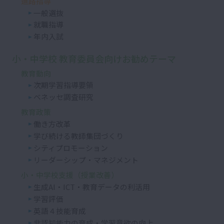
進路指導
一般選抜
就職指導
年内入試
小・中学校 教育委員会向けお勧めテーマ
教育動向
次期学習指導要領
ベネッセ調査研究
教育政策
働き方改革
学び続ける教師集団づくり
シティプロモーション
リーダーシップ・マネジメント
小・中学校支援（授業改善）
生成AI・ICT・教育データの利活用
学習評価
英語４技能育成
非認知能力の育成・学習意欲の向上