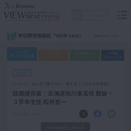
学校教育情報誌『VIEW next』
『VIEW next』TOPへ
ウェブ
高校版
教育委員会版
その他
オリジナル記事
バックナンバー
バックナンバー
アーカイブ
高校向け
シリーズ・みんなで語り合い、考える「これからの学校」
話題提供者：北海道旭川東高校 教諭・
３学年主任 松井恵一
2021/05/10 09:00
PDFダウンロード