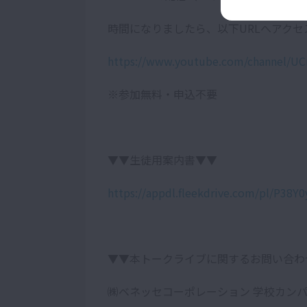
時間になりましたら、以下URLへアクセ
https://www.youtube.com/channel/
※参加無料・申込不要
▼▼生徒用案内書▼▼
https://appdl.fleekdrive.com/pl/P3
▼▼本トークライブに関するお問い合わ
㈱ベネッセコーポレーション 学校カン