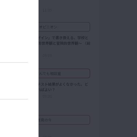
タ分析
2026/07/31 11:30
教育オピニオン
「問いのデザイン」で書き換える、学校と
学び ～軍事的世界観と冒険的世界観～ （前
編）
2026/08/03 09:00
教育なんでも相談室
入学直後のテスト結果がよくなかった。ど
う声をかければよい？
2026/03/27 09:30
教育の今
CBT