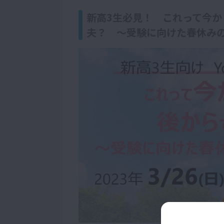
新高3生必見！ これって今か
夫？ ～受験に向けた春休み