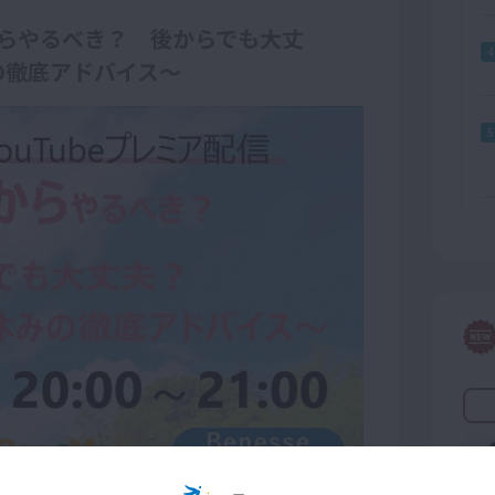
らやるべき？ 後からでも大丈
4
の徹底アドバイス～
5