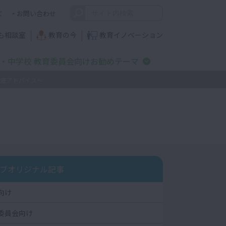
て
お問い合わせ
も相談室
教育の今
教育イノベーション
・中学校 教育委員会向けお勧めテーマ
徹底アドバイス～
ブオリジナル記事
向け
委員会向け