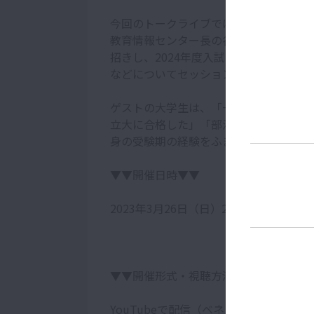
今回のトークライブでは、教育情報サイ
教育情報センター長の谷本祐一郎が登壇
招きし、2024年度入試のポイントや春
などについてセッションを行う予定です
ゲストの大学生は、「一般選抜と学校推
立大に合格した」「部活と受験勉強を両
身の受験期の経験をふまえて、新高3生
▼▼開催日時▼▼
2023年3月26日（日）20:00～21:00
▼▼開催形式・視聴方法▼▼
YouTubeで配信（ベネッセコーポレー