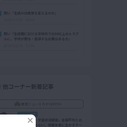
問い「生成AIは教育を変えるのか」
2026/07/28 08:00
問い「生徒間における学校外でのSNS上のトラブ
ルに、学校が関与・指導する必要はあるか」
2026/02/19 12:00
他コーナー新着記事
教育ニュース
ベネッセ解説
「全国学力・学習状況調査」全国平均との
比較にとどめない、授業改善に生かすデー