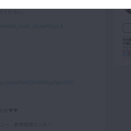
スください。
UCmKGeB_mwN_9G-AofYSsO-A
8Y0yLv2pnpPbx0QlmBR4LpyDgHIJVU
せ先▼▼
パニー 教育情報センター