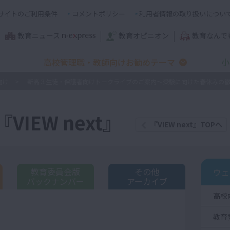
サイトのご利用条件
コメントポリシー
利用者情報の取り扱いについ
教育ニュース
教育オピニオン
教育なんで
高校管理職・教師向けお勧めテーマ
小
向け
新高３生徒・保護者向けトークライブのご案内～受験に向けた春休みの
IEW next』
『VIEW next』TOPへ
教育委員会版
その他
ウェ
バックナンバー
アーカイブ
高校
教育