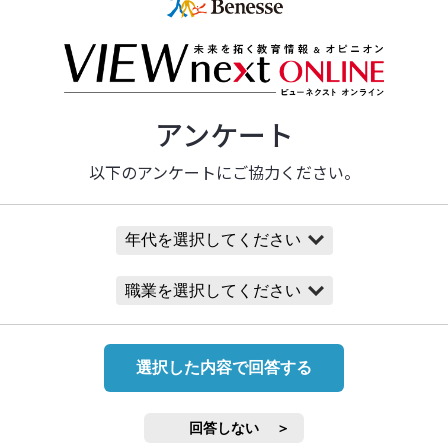
ト・リセマム編集長の野口雅乃氏とベネッセ
します。また、ゲストとして3名の大学生をお
休みの過ごし方、受験に向けた情報収集の仕方
。
アンケート
薦・総合型選抜の対策を両立した」「難関国
以下のアンケートにご協力ください。
立した」という多彩な経験をもつ3名です。自
にアドバイスをいただきます。
選択した内容で回答する
回答しない
ション教育情報センターYouTubeチャンネル）