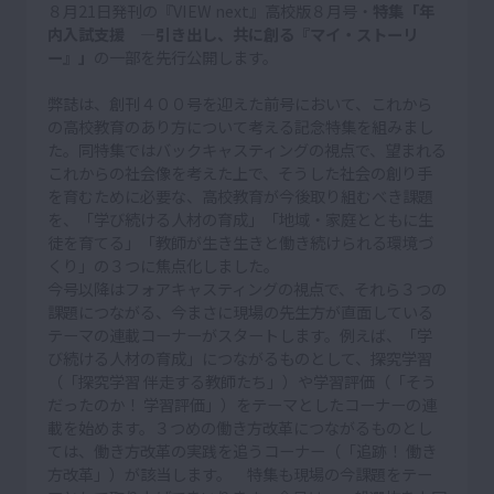
８月21日発刊の『VIEW next』高校版８月号・
特集「年
内入試支援 ―引き出し、共に創る『マイ・ストーリ
ー』」
の一部を先行公開します。
弊誌は、創刊４００号を迎えた前号において、これから
の高校教育のあり方について考える記念特集を組みまし
た。同特集ではバックキャスティングの視点で、望まれる
これからの社会像を考えた上で、そうした社会の創り手
を育むために必要な、高校教育が今後取り組むべき課題
を、「学び続ける人材の育成」「地域・家庭とともに生
徒を育てる」「教師が生き生きと働き続けられる環境づ
くり」の３つに焦点化しました。
今号以降はフォアキャスティングの視点で、それら３つの
課題につながる、今まさに現場の先生方が直面している
テーマの連載コーナーがスタートします。例えば、「学
び続ける人材の育成」につながるものとして、探究学習
（「探究学習 伴走する教師たち」）や学習評価（「そう
だったのか！ 学習評価」）をテーマとしたコーナーの連
載を始めます。３つめの働き方改革につながるものとし
ては、働き方改革の実践を追うコーナー（「追跡！ 働き
方改革」）が該当します。 特集も現場の今課題をテー