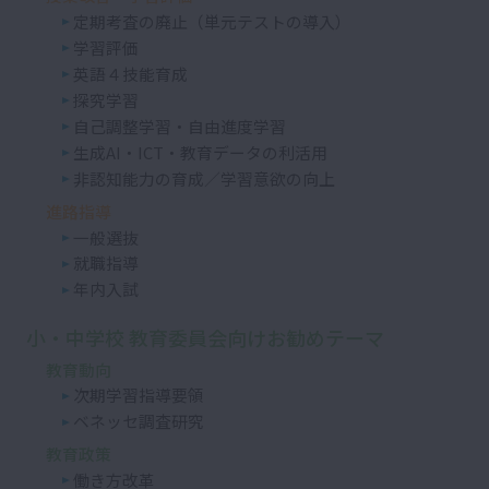
定期考査の廃止（単元テストの導入）
学習評価
英語４技能育成
探究学習
自己調整学習・自由進度学習
生成AI・ICT・教育データの利活用
非認知能力の育成／学習意欲の向上
進路指導
一般選抜
就職指導
年内入試
小・中学校 教育委員会向けお勧めテーマ
教育動向
次期学習指導要領
ベネッセ調査研究
教育政策
働き方改革