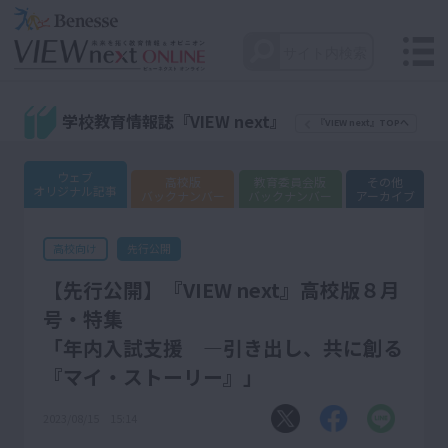
学校教育情報誌『VIEW next』
『VIEW next』TOPへ
ウェブ
高校版
教育委員会版
その他
オリジナル記事
バックナンバー
バックナンバー
アーカイブ
先行公開
高校向け
【先行公開】『VIEW next』高校版８月
号・特集
「年内入試支援 ―引き出し、共に創る
『マイ・ストーリー』」
2023/08/15 15:14