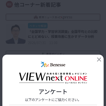
他コーナー新着記事
教育ニュース
ベネッセ解説
「全国学力・学習状況調査」全国平均との比較
にとどめない、授業改善に生かすデータ分析
2026/07/31 11:30
教育オピニオン
「問いのデザイン」で書き換える、学校と学び
～軍事的世界観と冒険的世界観～ （前編）
2026/08/03 09:00
教育なんでも相談室
アンケート
入学直後のテスト結果がよくなかった。どう声
以下のアンケートにご協力ください。
をかければよい？