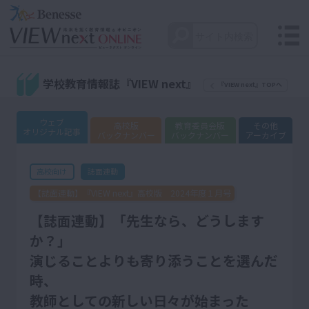
学校教育情報誌『VIEW next』
『VIEW next』TOPへ
ウェブ
高校版
教育委員会版
その他
オリジナル記事
バックナンバー
バックナンバー
アーカイブ
誌面連動
高校向け
【誌面連動】『VIEW next』高校版 2024年度１月号
【誌面連動】「先生なら、どうします
か？」
演じることよりも寄り添うことを選んだ
時、
教師としての新しい日々が始まった