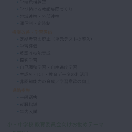
学校危機管理
学び続ける教師集団づくり
地域連携・外部連携
通信制・定時制
授業改善・学習評価
定期考査の廃止（単元テストの導入）
学習評価
英語４技能育成
探究学習
自己調整学習・自由進度学習
生成AI・ICT・教育データの利活用
非認知能力の育成／学習意欲の向上
進路指導
一般選抜
就職指導
年内入試
小・中学校 教育委員会向けお勧めテーマ