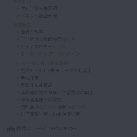
教育動向
次期学習指導要領
ベネッセ調査研究
教育政策
働き方改革
学び続ける教師集団づくり
シティプロモーション
リーダーシップ・マネジメント
小・中学校支援（授業改善）
生成AI・ICT・教育データの利活用
学習評価
英語４技能育成
非認知能力の育成・学習意欲の向上
情報活用能力の育成
個別最適な学び・協働的な学び
自己調整学習・自由進度学習
教育ニュース