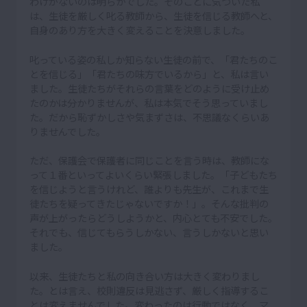
わけがないのは明らかでした。そのことに気づいた私
は、生徒を厳しく叱る教師から、生徒を信じる教師へと、
自身のあり方を大きく変えることを決意しました。
叱っている姿の私しか知らない生徒の前で、「君たちのこ
とを信じる」「君たちの味方でいるから」と、私は言い
ました。生徒たちがそれらの言葉をどのように受け止め
たのかは分かりませんが、私は本気でそう思っていまし
た。だから恥ずかしさや気まずさは、不思議なくらいあ
りませんでした。
ただ、保護会で保護者に同じことを言う時は、教師にな
って１番といってよいくらい緊張しました。「子どもたち
を信じようと言うけれど、誰よりも先生が、これまで生
徒たちを疑ってきたじゃないですか！」。そんな批判の
声が上がったらどうしようかと、内心とても不安でした。
それでも、信じてもらうしかない、言うしかないと思い
ました。
以来、生徒たちと私の向き合い方は大きく変わりまし
た。とは言え、校則違反は見逃さず、厳しく指導するこ
とは変えませんでした。変わったのは行動ではなく、マ