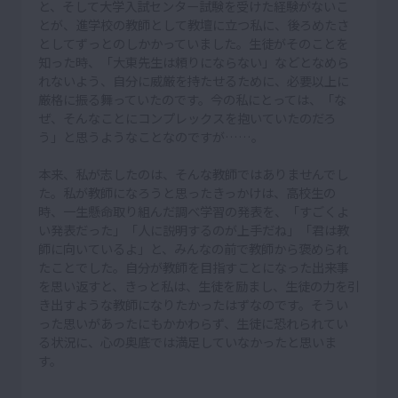
と、そして大学入試センター試験を受けた経験がないこ
とが、進学校の教師として教壇に立つ私に、後ろめたさ
としてずっとのしかかっていました。生徒がそのことを
知った時、「大東先生は頼りにならない」などとなめら
れないよう、自分に威厳を持たせるために、必要以上に
厳格に振る舞っていたのです。今の私にとっては、「な
ぜ、そんなことにコンプレックスを抱いていたのだろ
う」と思うようなことなのですが……。
本来、私が志したのは、そんな教師ではありませんでし
た。私が教師になろうと思ったきっかけは、高校生の
時、一生懸命取り組んだ調べ学習の発表を、「すごくよ
い発表だった」「人に説明するのが上手だね」「君は教
師に向いているよ」と、みんなの前で教師から褒められ
たことでした。自分が教師を目指すことになった出来事
を思い返すと、きっと私は、生徒を励まし、生徒の力を引
き出すような教師になりたかったはずなのです。そうい
った思いがあったにもかかわらず、生徒に恐れられてい
る状況に、心の奥底では満足していなかったと思いま
す。