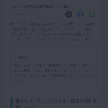
大阪府・私立箕面自由学園高校 大東範行
2025/01/23 05:00
教師としての指導観を問われた「あの瞬間」を、当事者
の教師が振り返る「先生ならどうしますか？」。本誌で
紹介したエピソードの土台となる教師の指導観につい
て、ウェブオリジナル記事でより詳しく紹介します。
大東範行
同校に赴任して9年目。地理歴史・公民科。世界の
様々な問題について探究する「グローカルリーダープ
ログラム」などを通じた国際理解教育にも力を入れて
いる。
自分のコンプレックスから、厳格な教師を
演じていた