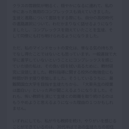
クラスの雰囲気が明るく、穏やかになるに連れて、私の
中にあった無用のコンプレックスも消えていきました。
生徒と進路について面談をする際にも、自分の高校時代
の進路選択について、わだかまりなく話せるようになり
ましたし、コンプレックスを抱えていたことを生徒、そ
して同僚にも打ち明けられるようになりました。
ただ、私のマインドセットの変化は、単なる気の持ち方
でなし得たことではないとも思っています。一般選抜で大
学に進学していないということにコンプレックスを感じ
ていた頃の私は、その負い目を拭い去るために、教材研
究に没頭しました。教科指導に関する校外の勉強会にも
時間が許す限り参加しました。そうしているうちに、最
難関国立大学を目指す生徒たちから、「大東先生の授業
は面白い」といった声が聞こえるようになりました。そ
れも、怖い教師を演じて生徒との距離を取り続けるのは
もうやめようと思えるようになった理由の１つかもしれ
ません。
いずれにしても、私が今も教師を続け、やりがいを感じる
ことができているのは、30代半ばであの生徒たちの担任