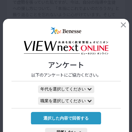
で虚勢を張っていた私ですが、今は、自分の指導や生徒
への接し方について、「本当にこれでよいのだろうか」と
振り返ることを忘れないように心がけています。そして
私自身、できるだけ生徒への声かけは、ほかの教師の目
に触れる場所で行い、その教師から助言をもらうように
しています。生徒にも同僚にも、自分自身を可能な限り
オープンにしながら、自分らしい教師であり続けたいと
思っています。
本記事と連動した誌面『VIEW next』高校
アンケート
版
以下のアンケートにご協力ください。
2024年度 1月号バックナンバーへ戻りたい
方は、
こちらをクリックしてください。
前の記事へ
一覧ページへ
次の記事へ
選択した内容で回答する