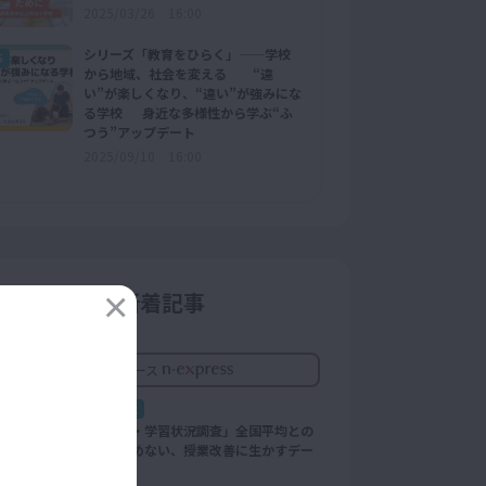
2025/03/26 16:00
シリーズ「教育をひらく」——学校
5
から地域、社会を変える “違
い”が楽しくなり、“違い”が強みにな
る学校 身近な多様性から学ぶ“ふ
つう”アップデート
2025/09/10 16:00
他コーナー新着記事
教育ニュース
ベネッセ解説
「全国学力・学習状況調査」全国平均との
比較にとどめない、授業改善に生かすデー
タ分析