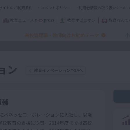
サイトのご利用条件
コメントポリシー
利用者情報の取り扱いについ
教育ニュース
教育オピニオン
教育なんで
高校管理職・教師向けお勧めテーマ
小
ョン
教育イノベーションTOPへ
恒輔
年度にベネッセコーポレーションに入社し、以降
学校教育の支援に従事。2014年度までは高校