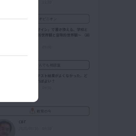
2026/07/31 11:30
教育オピニオン
「問いのデザイン」で書き換える、学校と
学び ～軍事的世界観と冒険的世界観～ （前
編）
2026/08/03 09:00
教育なんでも相談室
入学直後のテスト結果がよくなかった。ど
う声をかければよい？
2026/03/27 09:30
教育の今
CBT
2025/08/30 09:30