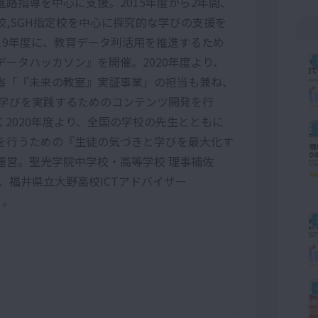
進路指導を中心に支援。2015年度から2年間、
定校,SGH指定校を中心に探究的な学びの支援を
019年度に、教育データ利活用を推進するため
データハッカソン』を開催。2020年度より、
省「『未来の教室』実証事業」の担当も兼ね、
Mの学びを実践するためのコンテンツ開発を行
く2020年度より、全国の学校の先生とともに
を行うための『生徒の気づきと学びを最大化す
を運営。聖光学院中学校・高等学校 理事補佐
）、福井県立大野高校ICTアドバイザー
）。