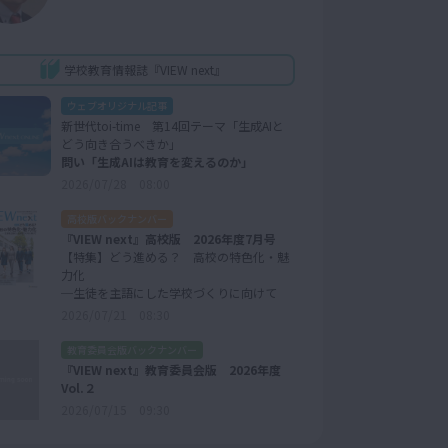
学校教育情報誌『VIEW next』
ウェブオリジナル記事
新世代toi-time 第14回テーマ「生成AIと
どう向き合うべきか」
問い「生成AIは教育を変えるのか」
2026/07/28 08:00
高校版バックナンバー
『VIEW next』高校版 2026年度7月号
【特集】どう進める？ 高校の特色化・魅
力化
─生徒を主語にした学校づくりに向けて
2026/07/21 08:30
教育委員会版バックナンバー
『VIEW next』教育委員会版 2026年度
Vol.２
2026/07/15 09:30