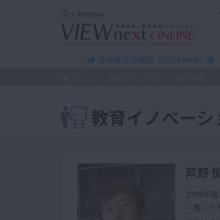
学校教育情報誌『VIEW next』
教育イノベーション
芦野 恒輔
ホーム
教育イノベーシ
芦野 
2009
一貫して