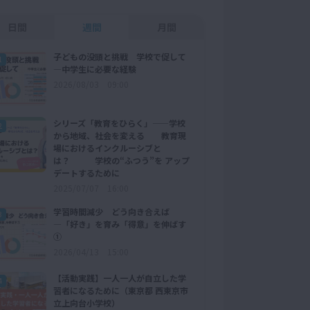
日間
週間
月間
子どもの没頭と挑戦 学校で促して
1
―中学生に必要な経験
2026/08/03 09:00
シリーズ「教育をひらく」——学校
2
から地域、社会を変える 教育現
場におけるインクルーシブと
は？ 学校の“ふつう”を アップ
デートするために
2025/07/07 16:00
学習時間減少 どう向き合えば
3
―「好き」を育み「得意」を伸ばす
①
2026/04/13 15:00
【活動実践】一人一人が自立した学
4
習者になるために（東京都 西東京市
立上向台小学校）