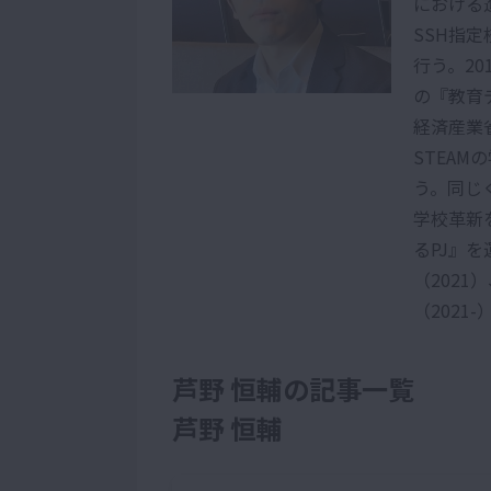
における
SSH指
行う。2
の『教育
経済産業
STEA
う。同じ
学校革新
るPJ』
（2021
（2021-
芦野 恒輔の記事一覧
芦野 恒輔