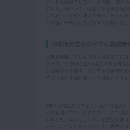
ハードな実習でしたが、その間、彼が私
でした。穏やかで、他者と不必要な衝突
して変わらず粘り強さがあり、負けん気
んな彼と一緒に私も深夜まで学校に残り
10年間の苦労の中でも高校時
大学を卒業しても本採用されるまでには
たので、その間に私がA君にできる支援
師募集の情報提供、そして高校野球の指
アにつながる職が見つかれば紹介するよ
A君とは電話などでよく、互いの近況に
ぶりを聞く中で、目立たずに１人で頑張
けれども、実は苦しんでいる生徒を彼は
いることがよく分かりました。長野県は