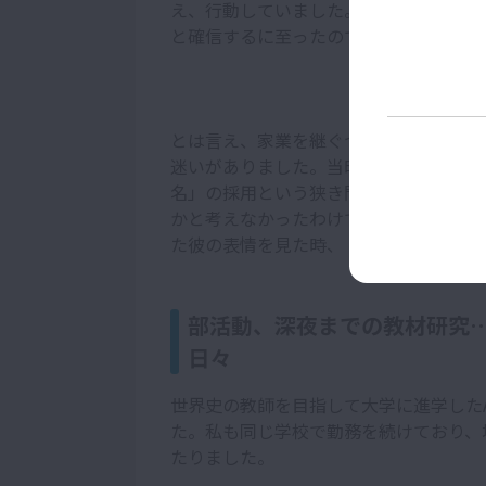
え、行動していました。そんな彼の言動
と確信するに至ったのです。
とは言え、家業を継ぐつもりだった彼に
迷いがありました。当時の長野県の高校
名」の採用という狭き門でした。もちろ
かと考えなかったわけではありません。
た彼の表情を見た時、「きっと彼はやり
部活動、深夜までの教材研究
日々
世界史の教師を目指して大学に進学した
た。私も同じ学校で勤務を続けており、
たりました。