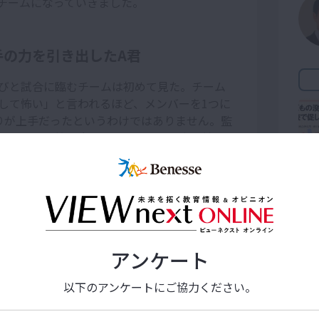
チームになっていきました。
手の力を引き出したA君
びと試合に臨むチームは初めて見た。チーム
して怖い」と言われるほど、メンバーを1つに
りが上手だったというわけではありません。監
じたのは、粘り強く他者とかかわる力を持っ
して、部員たちと語り合う努力を惜しまない
も互いが納得するまで話し合うことを厭わな
アンケート
た空気が漂う時には、A君は「何がいけなかっ
も負けてもいいなんて思っていないのだから、
以下のアンケートにご協力ください。
う」といった言葉を、仲間たちにかけまし
ことが集団にとってベストなのかを冷静に考