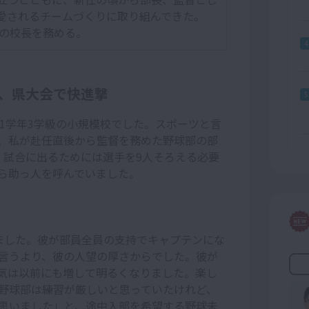
愛されるチームづくりに取り組んできた。
校の校長を務める。
4
、県大会で快進撃
5
1学年3学級の小規模校でした。スポーツと言
、私が赴任直後から監督を務めた野球部の部
。試合に出るためには選手を9人そろえる必要
ら助っ人を呼んでいました。
ました。彼が部員全員の支持でキャプテンにな
言うより、彼の人望の厚さからでした。彼が
気は以前にも増して明るくなりました。楽し
野球部は練習が厳しいと思っていたけれど、
思いました」と、途中入部を希望する野球未