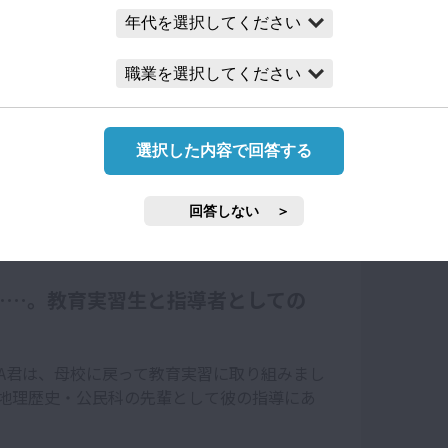
を見る中で、私は「A君は教師に向いている」
、教職という別の選択肢を提示することには
教師の採用試験は厳しく、各教科とも「若干
選択した内容で回答する
ん、そんな険しい道を進めてもよいのだろう
しかし、「高校教師を目指します」と決意し
回答しない
抜くはずだ」と私は確信しました。
……。教育実習生と指導者としての
A君は、母校に戻って教育実習に取り組みまし
地理歴史・公民科の先輩として彼の指導にあ