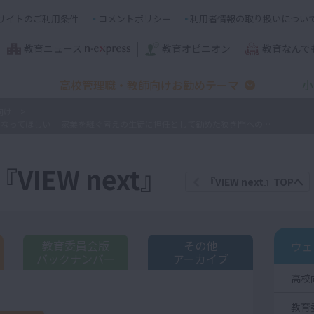
サイトのご利用条件
コメントポリシー
利用者情報の取り扱いについ
教育ニュース
教育オピニオン
教育なんで
高校管理職・教師向けお勧めテーマ
小
向け
【誌面連動】「先生なら、どうしますか？」 「君に教師になってほしい」 家業を継ぐ考えの生徒に担任として勧めた狭き門への挑戦
IEW next』
『VIEW next』TOPへ
教育委員会版
その他
ウェ
バックナンバー
アーカイブ
高校
教育