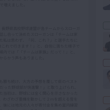
まで増えました。
、長野県高校野球連盟が各チームからスローガ
話し合って決めたスローガンは「チームは家
た私は思わず、「何、これ？」と選手たちに
はこれで行きます！」と、自信に満ちた様子で
場内では「『チームは家族』だって！」と、
からかう声もありました。
も勝ち続け、大方の予想を覆して県のベスト
前だった野球部が快進撃！」と取り上げられ、
た当初は、野球には全く関心を示さなかった
、わざわざ重機を動かして２ｍを超える雪を
、後には地元の人々が寄付金を集め室内練習