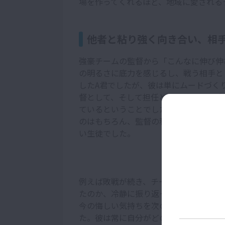
場を作ってくれるほど、地域に愛される
他者と粘り強く向き合い、相
強豪チームの監督から「こんなに伸び伸
の明るさに底力を感じるし、戦う相手と
したA君でしたが、彼は単にムードづく
督として、そして担任として彼を見て感
ているということでした。キャプテンと
のはもちろん、監督の私や顧問の教師と
い生徒でした。
例えば敗戦が続き、チーム内に殺伐とし
たのか、冷静に振り返ってみよう」「誰
今の悔しい気持ちを次の練習につなげよ
た。彼は常に自分がどのように行動する