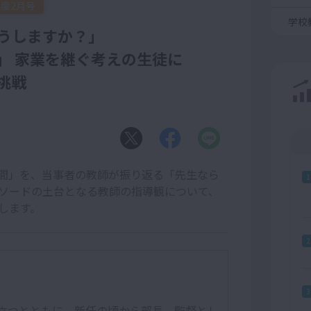
年度2月号
学校
うしますか？」
 家業を継ぐ考えの生徒に
挑戦
間」を、当事者の教師が振り返る「先生なら
1
ソードの土台となる教師の指導観について、
します。
2
3
立つとともに、新任の頃から部長、監督とし