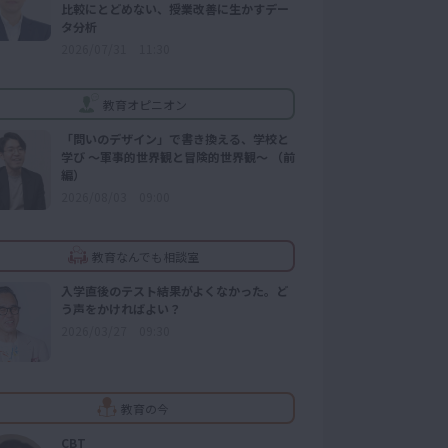
比較にとどめない、授業改善に生かすデー
タ分析
2026/07/31 11:30
教育オピニオン
「問いのデザイン」で書き換える、学校と
学び ～軍事的世界観と冒険的世界観～ （前
編）
2026/08/03 09:00
教育なんでも相談室
入学直後のテスト結果がよくなかった。ど
う声をかければよい？
2026/03/27 09:30
教育の今
CBT