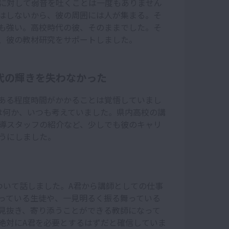
に対して弱音を吐くことは一度もありません
はしないから、彼の周囲には人が集まる。そ
も強い。高校時代の彼、そのままでした。そ
、彼の教材研究をサポートしました。
代の輝きを失わなかった
ある程度時間がかかることは覚悟していまし
は何か、いつも考えていました。県内高校の講
導スタッフの紹介など、少しでも彼のキャリ
うにしました。
ついて話しました。A君から講師としての仕事
っている生徒や、一見明るく振る舞っている
見抜き、寄り添うことができる教師になって
絶対にA君を必要とするはずだと確信していま