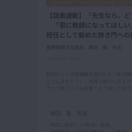
【誌面連動】『VIEW next』高校版 2025
【誌面連動】「先生なら、ど
「君に教師になってほしい」
担任として勧めた狭き門への
長野県野沢北高校 柳沢 敬 先生
2026/02/10 09:30
教師としての指導観を問われた「あの瞬
どうしますか？」。本誌で紹介したエピ
ウェブオリジナル記事でより詳しく紹介
柳沢 敬 先生
同校に赴任して4年目。校長。
地理歴史・公民科の教師として教壇に