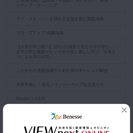
クティブ・ラーニング
マイ・ストーリーを語れる生徒を育む進路指導
クローズアップ! 就職指導
【大学の学び紹介】SDGsの視点で見る大学の学び／
大学の学び最新ナビ／大学が拓く新しい学び／未来を
つくる大学の研究／
これからの進路指導のための世の中トレンド解説
未来を描く！ 創る！イノベーティブな生徒たち
Reader's VIEW
高校版バックナンバー
アクセスランキング