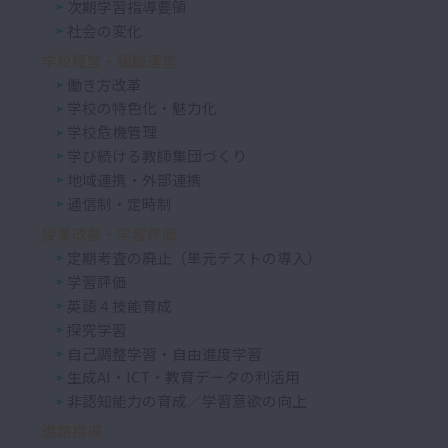
次期学習指導要領
社会の変化
学校経営・組織運営
働き方改革
学校の特色化・魅力化
学校危機管理
学び続ける教師集団づくり
地域連携・外部連携
通信制・定時制
授業改善・学習評価
定期考査の廃止（単元テストの導入）
学習評価
英語４技能育成
探究学習
自己調整学習・自由進度学習
生成AI・ICT・教育データの利活用
非認知能力の育成／学習意欲の向上
進路指導