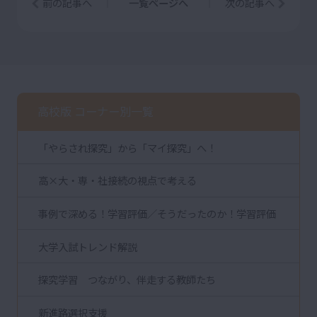
前の記事へ
一覧ページへ
次の記事へ
高校版 コーナー別一覧
「やらされ探究」から「マイ探究」へ！
高×大・専・社接続の視点で考える
事例で深める！学習評価／そうだったのか！学習評価
大学入試トレンド解説
探究学習 つながり、伴走する教師たち
新進路選択支援