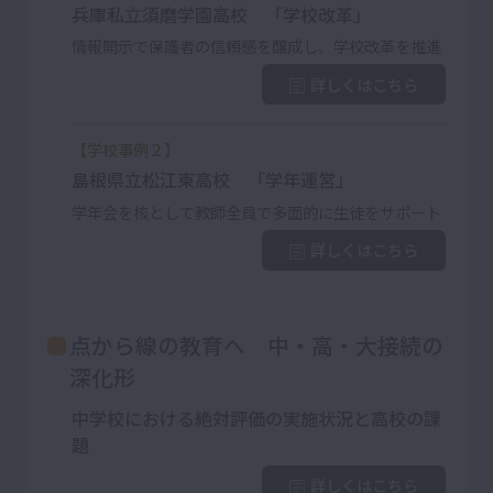
兵庫私立須磨学園高校 「学校改革」
情報開示で保護者の信頼感を醸成し、学校改革を推進
詳しくはこちら
【学校事例２】
島根県立松江東高校 「学年運営」
学年会を核として教師全員で多面的に生徒をサポート
詳しくはこちら
点から線の教育へ 中・高・大接続の
深化形
中学校における絶対評価の実施状況と高校の課
題
詳しくはこちら