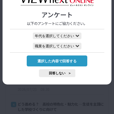
日間
週間
月間
アンケート
自校の「特色」を明確化し、生徒が感じる「魅力」を
以下のアンケートにご協力ください。
1
高める
2026/07/21 08:30
どう進める？ 高校の特色化・魅力化 ─生徒を主語に
2
した学校づくりに向けて
選択した内容で回答する
2026/07/21 08:30
回答しない
「東大を目指さない？」安易に提案した担任の私に、
3
生徒が返した想定外の質問
2026/07/21 08:30
どう進める？ 高校の特色化・魅力化 ─生徒を主語に
4
した学校づくりに向けて