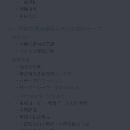
一般選抜
就職指導
年内入試
小・中学校 教育委員会向けお勧めテーマ
教育動向
次期学習指導要領
ベネッセ調査研究
教育政策
働き方改革
学び続ける教師集団づくり
シティプロモーション
リーダーシップ・マネジメント
小・中学校支援（授業改善）
生成AI・ICT・教育データの利活用
学習評価
英語４技能育成
非認知能力の育成・学習意欲の向上