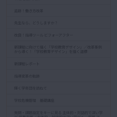
追跡！働き方改革
先生なら、どうしますか？
改良！指導ツール ビフォーアフター
新課程に向けて描く「学校教育デザイン」／改革事例
から導く！「学校教育デザイン」を描く道標
新課程レポート
指導変革の軌跡
輝く学年団を訪ねて
学校危機管理 基礎講座
発問・課題設定をキーに見る 主体的・対話的で深い学
び 授業実践／主体的・対話的で深い学びへ 実践 ア